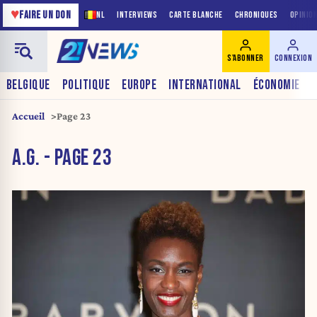
♥
FAIRE UN DON
NL
INTERVIEWS
CARTE BLANCHE
CHRONIQUES
OPINIO
S'ABONNER
CONNEXION
BELGIQUE
POLITIQUE
EUROPE
INTERNATIONAL
ÉCONOMIE
Accueil
Page 23
A.G. - PAGE 23