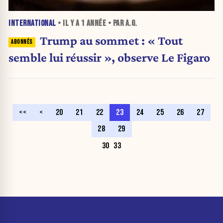
INTERNATIONAL
• IL Y A
1 ANNÉE
• PAR A.G.
Trump au sommet : « Tout
semble lui réussir », observe Le Figaro
<<
<
20
21
22
23
24
25
26
27
28
29
30
33