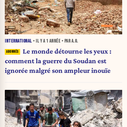
INTERNATIONAL
• IL Y A
1 ANNÉE
• PAR A.G.
Le monde détourne les yeux :
comment la guerre du Soudan est
ignorée malgré son ampleur inouïe