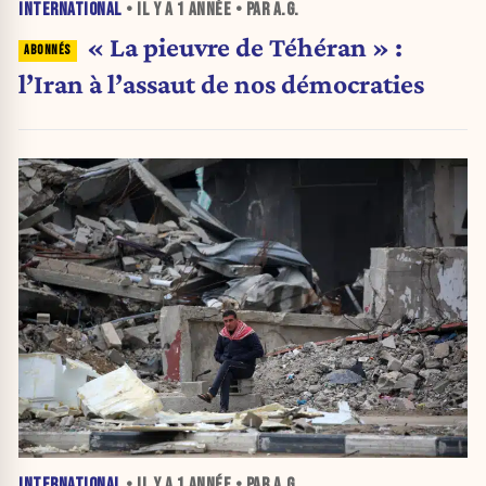
INTERNATIONAL
• IL Y A
1 ANNÉE
• PAR A.G.
« La pieuvre de Téhéran » :
l’Iran à l’assaut de nos démocraties
INTERNATIONAL
• IL Y A
1 ANNÉE
• PAR A.G.