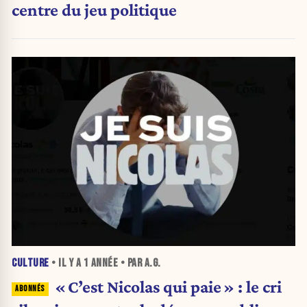
centre du jeu politique
CULTURE
• IL Y A
1 ANNÉE
• PAR A.G.
« C’est Nicolas qui paie » : le cri