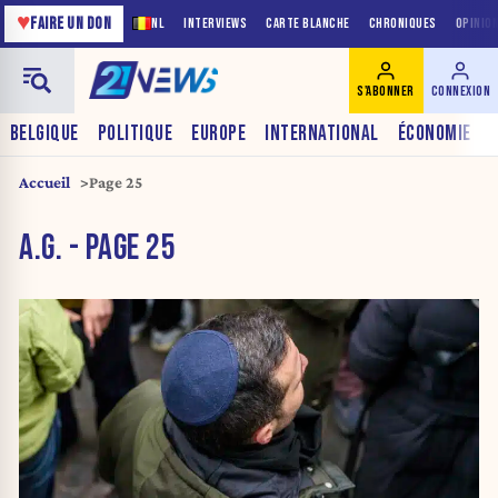
♥
FAIRE UN DON
NL
INTERVIEWS
CARTE BLANCHE
CHRONIQUES
OPINIO
S'ABONNER
CONNEXION
BELGIQUE
POLITIQUE
EUROPE
INTERNATIONAL
ÉCONOMIE
Accueil
Page 25
A.G. - PAGE 25