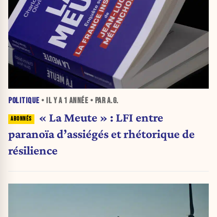
POLITIQUE
• IL Y A
1 ANNÉE
• PAR A.G.
« La Meute » : LFI entre
paranoïa d’assiégés et rhétorique de
résilience