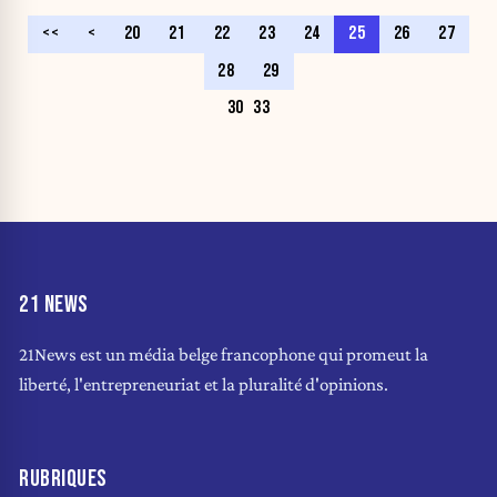
<<
<
20
21
22
23
24
25
26
27
28
29
30
33
21 NEWS
21News est un média belge francophone qui promeut la
liberté, l'entrepreneuriat et la pluralité d'opinions.
RUBRIQUES