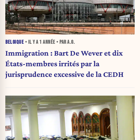
BELGIQUE
• IL Y A
1 ANNÉE
• PAR A.G.
Immigration : Bart De Wever et dix
États-membres irrités par la
jurisprudence excessive de la CEDH