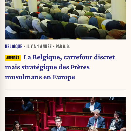
BELGIQUE
• IL Y A
1 ANNÉE
• PAR A.G.
La Belgique, carrefour discret
mais stratégique des Frères
musulmans en Europe