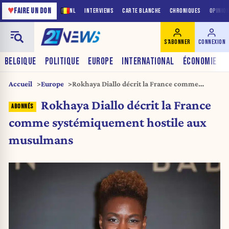
♥
FAIRE UN DON
NL
INTERVIEWS
CARTE BLANCHE
CHRONIQUES
OPINIO
S'ABONNER
CONNEXION
BELGIQUE
POLITIQUE
EUROPE
INTERNATIONAL
ÉCONOMIE
Accueil
Europe
Rokhaya Diallo décrit la France comme
systémiquement hostile aux musulmans
Rokhaya Diallo décrit la France
comme systémiquement hostile aux
musulmans