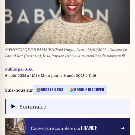
©PHOTOPQR/LE PARISIEN/Fred Dugit ; Paris ; 14/01/2023 ; Culture Le
Grand Rex (Paris IIe), le 14 janvier 2023 Avant-première du nouveau film
du réalisateur oscarisé Damien Chazelle : "BABYLON" avec Brad Pitt Ici
Rokaya Diallo Photo LP / Fred Dugit *** Local Caption *** Rokaya Diallo
Publié par
A.G.
6 août 2025 à 11:11
• Mis à jour le
6 août 2025 à 11:16
Suis-nous sur
GOOGLE NEWS
GOOGLE DISCOVER
Sommaire
FRANCE
Couverture complète sur