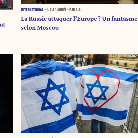
INTERNATIONAL
• IL Y A
1 ANNÉE
• PAR A.G.
La Russie attaquer l’Europe ? Un fantasme
nt
selon Moscou