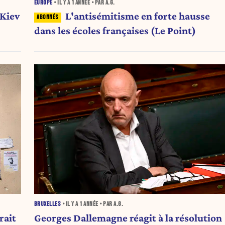
EUROPE
• IL Y A
1 ANNÉE
• PAR A.G.
 Kiev
L'antisémitisme en forte hausse
dans les écoles françaises (Le Point)
BRUXELLES
• IL Y A
1 ANNÉE
• PAR A.G.
rait
Georges Dallemagne réagit à la résolution