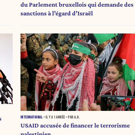
du Parlement bruxellois qui demande des
sanctions à l’égard d’Israël
s
INTERNATIONAL
• IL Y A
1 ANNÉE
• PAR A.G.
USAID accusée de financer le terrorisme
palestinien