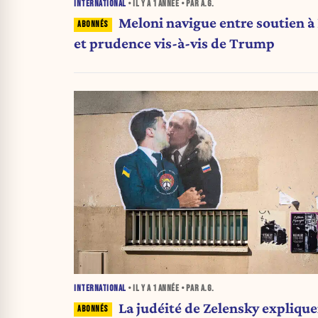
INTERNATIONAL
• IL Y A
1 ANNÉE
• PAR A.G.
Meloni navigue entre soutien à
et prudence vis-à-vis de Trump
INTERNATIONAL
• IL Y A
1 ANNÉE
• PAR A.G.
La judéité de Zelensky explique