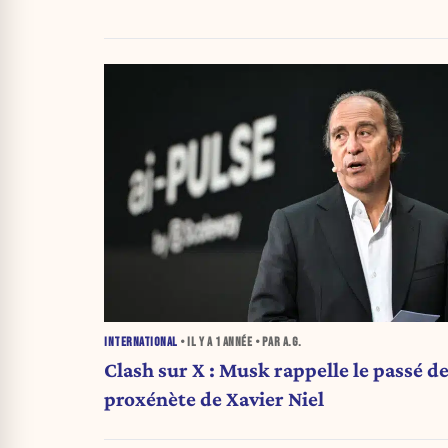
INTERNATIONAL
• IL Y A
1 ANNÉE
• PAR A.G.
Clash sur X : Musk rappelle le passé d
proxénète de Xavier Niel