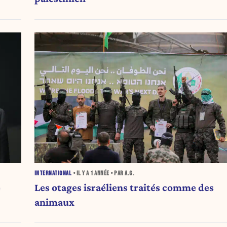
INTERNATIONAL
• IL Y A
1 ANNÉE
• PAR A.G.
e
Les otages israéliens traités comme des
animaux