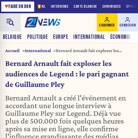
♥
FAIRE UN DON
NL
INTERVIEWS
CARTE BLANCHE
CHRONIQUES
OPINIO
S'ABONNER
CONNEXION
BELGIQUE
POLITIQUE
EUROPE
INTERNATIONAL
ÉCONOMIE
Accueil
International
Bernard Arnault fait exploser les
audiences de Legend : le pari gagnant
Bernard Arnault fait exploser les
de Guillaume Pley
audiences de Legend : le pari gagnant
de Guillaume Pley
Bernard Arnault a créé l'événement en
accordant une longue interview à
Guillaume Pley sur Legend. Déjà vue
plus de 500.000 fois quelques heures
après sa mise en ligne, elle confirme
l'influence grandissante des médias