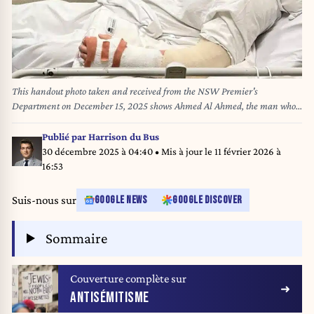
This handout photo taken and received from the NSW Premier's
Department on December 15, 2025 shows Ahmed Al Ahmed, the man who
tackled and disarmed one of the Bondi beach attackers, talking to New
South Wales Premier Chris Minns at St George Hospital in Sydney. A
Publié par
Harrison du Bus
father and son killed 15 people at Bondi Beach on December 14, targeting a
30 décembre 2025 à 04:40
• Mis à jour le
11 février 2026 à
Jewish festival that marked the start of Hanukkah. Footage showed Ahmed
16:53
ducking between parked cars as the shooting unfolded and then wresting a
gun from one of the assailant's hands. Handout / NSW Premier's
Suis-nous sur
GOOGLE NEWS
GOOGLE DISCOVER
Department / AFP
Sommaire
Couverture complète sur
ANTISÉMITISME