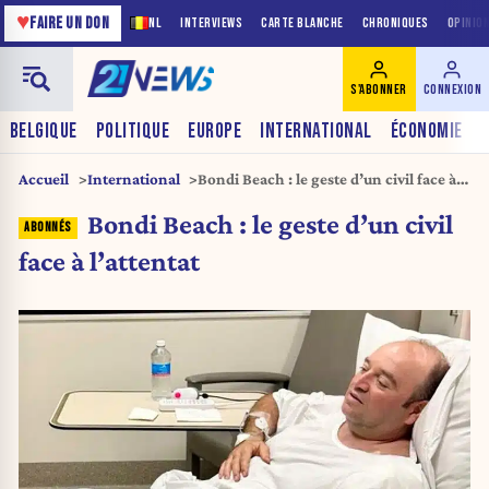
♥
FAIRE UN DON
NL
INTERVIEWS
CARTE BLANCHE
CHRONIQUES
OPINIO
S'ABONNER
CONNEXION
BELGIQUE
POLITIQUE
EUROPE
INTERNATIONAL
ÉCONOMIE
Accueil
International
Bondi Beach : le geste d’un civil face à
l’attentat
Bondi Beach : le geste d’un civil
face à l’attentat