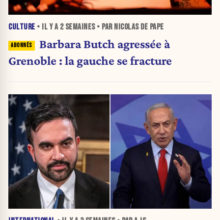
CULTURE
• IL Y A
2 SEMAINES
• PAR NICOLAS DE PAPE
Barbara Butch agressée à
Grenoble : la gauche se fracture