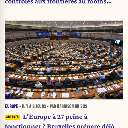
contrôles aux frontières au moins
jusqu’au 15 août.
EUROPE
• IL Y A
2 JOURS
• PAR HARRISON DU BUS
L'Europe à 27 peine à
fonctionner ? Bruxelles prépare déjà