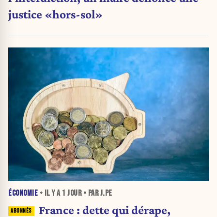
justice «hors-sol»
ÉCONOMIE
• IL Y A
1 JOUR
• PAR J.PE
France : dette qui dérape,