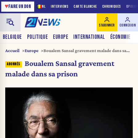
♥
FAIRE UN DON
NL
INTERVIEWS
CARTE BLANCHE
CHRONIQUES
OPINIO
S'ABONNER
CONNEXION
BELGIQUE
POLITIQUE
EUROPE
INTERNATIONAL
ÉCONOMIE
Accueil
Europe
Boualem Sansal gravement malade dans sa
prison
Boualem Sansal gravement
malade dans sa prison