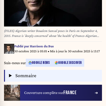
(FILES) Algerian writer Boualem Sansal poses in Paris on September 4,
2015. France is 'deeply concerned' about 'the health' of Franco-Algerian
writer Boualem Sansal and 'the pressures' exerted on him, said the French
Prime Minister on February 26, 2025, after an interministerial committee
Publié par
Harrison du Bus
on immigration. (Photo by Joël SAGET / AFP)
30 octobre 2025 à 05:01
• Mis à jour le
30 octobre 2025 à 13:17
Suis-nous sur
GOOGLE NEWS
GOOGLE DISCOVER
Sommaire
FRANCE
Couverture complète sur