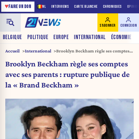
♥
FAIRE UN DON
NL
INTERVIEWS
CARTE BLANCHE
CHRONIQUES
OPINIO
S'ABONNER
CONNEXION
BELGIQUE
POLITIQUE
EUROPE
INTERNATIONAL
ÉCONOMIE
Accueil
International
Brooklyn Beckham règle ses comptes
avec ses parents : rupture publique de la
Brooklyn Beckham règle ses comptes
« Brand Beckham »
avec ses parents : rupture publique de
la « Brand Beckham »