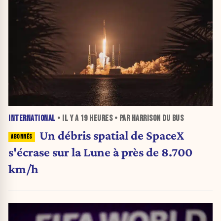
INTERNATIONAL
• IL Y A
19 HEURES
• PAR HARRISON DU BUS
Un débris spatial de SpaceX
s'écrase sur la Lune à près de 8.700
km/h