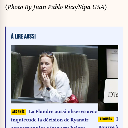
(
Photo By Juan Pablo Rico/Sipa USA
)
À LIRE AUSSI
La Flandre aussi observe avec
Belro
inquiétude la décision de Ryanair
Bourse à 24 m
concernant les aéroports belges