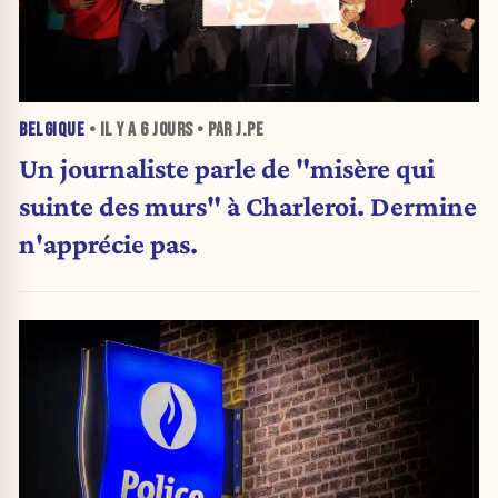
BELGIQUE
• IL Y A
6 JOURS
• PAR J.PE
Un journaliste parle de "misère qui
suinte des murs" à Charleroi. Dermine
n'apprécie pas.