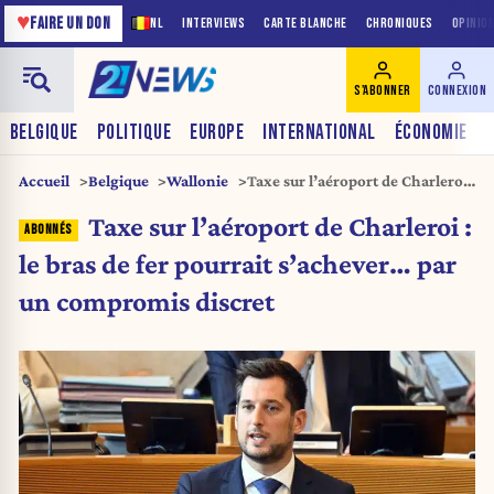
♥
FAIRE UN DON
NL
INTERVIEWS
CARTE BLANCHE
CHRONIQUES
OPINIO
S'ABONNER
CONNEXION
BELGIQUE
POLITIQUE
EUROPE
INTERNATIONAL
ÉCONOMIE
Accueil
Belgique
Wallonie
Taxe sur l’aéroport de Charleroi :
le bras de fer pourrait
Taxe sur l’aéroport de Charleroi :
s’achever… par un compromis
discret
le bras de fer pourrait s’achever… par
un compromis discret