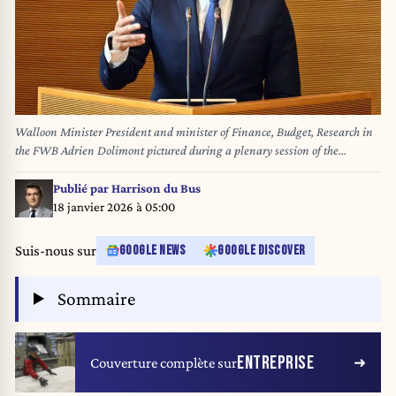
Walloon Minister President and minister of Finance, Budget, Research in
the FWB Adrien Dolimont pictured during a plenary session of the
Walloon Parliament in Namur, Wednesday 03 September 2025. BELGA
PHOTO ERIC LALMAND
Publié par
Harrison du Bus
18 janvier 2026 à 05:00
Suis-nous sur
GOOGLE NEWS
GOOGLE DISCOVER
Sommaire
ENTREPRISE
Couverture complète sur