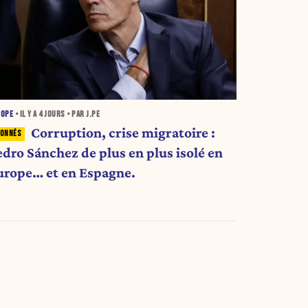
ROPE
• IL Y A
4 JOURS
• PAR J.PE
Corruption, crise migratoire :
edro Sánchez de plus en plus isolé en
urope… et en Espagne.