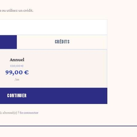
ou utilisez un crédit.
CRÉDITS
Annuel
120,00 €
99,00 €
/an
CONTINUER
à abonné(e) ?
Se connecter