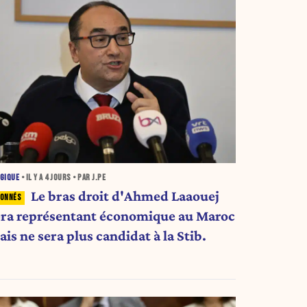
GIQUE
• IL Y A
4 JOURS
• PAR J.PE
Le bras droit d'Ahmed Laaouej
era représentant économique au Maroc
is ne sera plus candidat à la Stib.