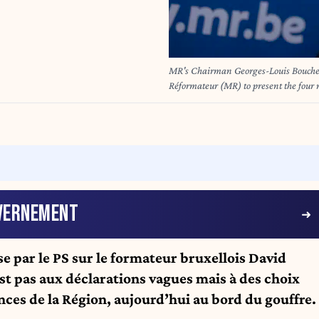
MR's Chairman Georges-Louis Bouchez
Réformateur (MR) to present the four 
in Brussels, Monday 03 February 2025.
coalition - the N-VA, MR, Engagés, 
evening. BELGA PHOTO NICOLAS
VERNEMENT
se par le PS sur le formateur bruxellois David
est pas aux déclarations vagues mais à des choix
nances de la Région, aujourd’hui au bord du gouffre.