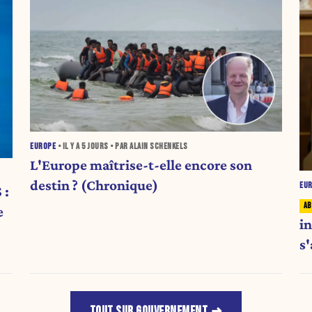
EUROPE
• IL Y A
5 JOURS
• PAR ALAIN SCHENKELS
L'Europe maîtrise-t-elle encore son
destin ? (Chronique)
EU
 :
e
i
s
TOUT SUR GOUVERNEMENT