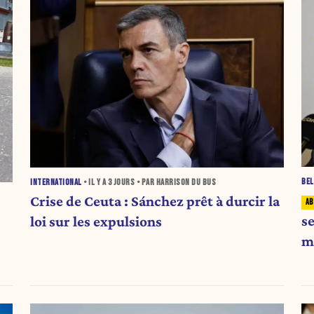
BEL
INTERNATIONAL
• IL Y A
3 JOURS
• PAR HARRISON DU BUS
Crise de Ceuta : Sánchez prêt à durcir la
s
loi sur les expulsions
ma