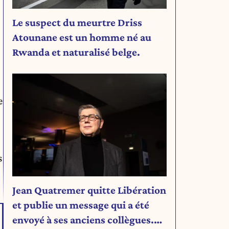
Le suspect du meurtre Driss
Atounane est un homme né au
Rwanda et naturalisé belge.
e
s
Jean Quatremer quitte Libération
et publie un message qui a été
envoyé à ses anciens collègues.