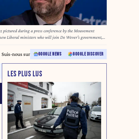
 pictured during a press conference by the Mouvement
new Liberal ministers who will join De Wever's government,
 Negotiators from the five parties that make up the Arizona
Vooruit and CD&V - reached a government agreement on Friday
Suis-nous sur
GOOGLE NEWS
GOOGLE DISCOVER
 MAETERLINCK
LES PLUS LUS