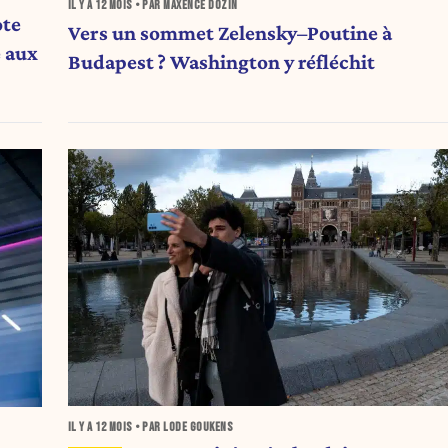
IL Y A
12 MOIS
• PAR MAXENCE DOZIN
ote
Vers un sommet Zelensky–Poutine à
e aux
Budapest ? Washington y réfléchit
IL Y A
12 MOIS
• PAR LODE GOUKENS