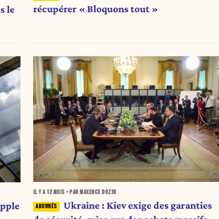
récupérer « Bloquons tout »
s le
IL Y A
12 MOIS
• PAR MAXENCE DOZIN
Ukraine : Kiev exige des garanties
Apple