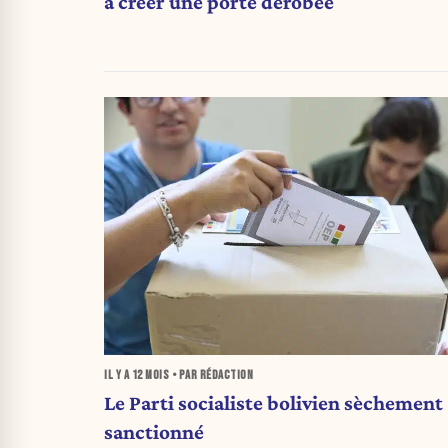
à créer une porte dérobée
IL Y A
12 MOIS
• PAR RÉDACTION
Le Parti socialiste bolivien sèchement
sanctionné