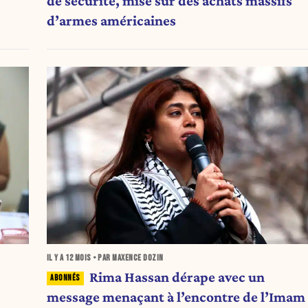
de sécurité, mise sur des achats massifs
d’armes américaines
IL Y A
12 MOIS
• PAR MAXENCE DOZIN
Rima Hassan dérape avec un
message menaçant à l’encontre de l’Imam