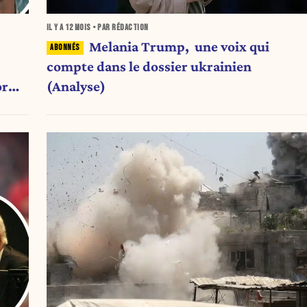
IL Y A
12 MOIS
• PAR RÉDACTION
Melania Trump, une voix qui
compte dans le dossier ukrainien
(Analyse)
forme