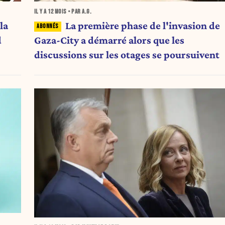
IL Y A
12 MOIS
• PAR A.G.
La première phase de l'invasion de
la
Gaza-City a démarré alors que les
d
discussions sur les otages se poursuivent