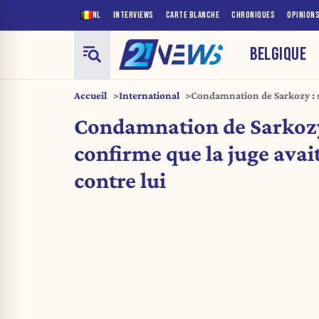
NL
INTERVIEWS
CARTE BLANCHE
CHRONIQUES
OPINION
BELGIQUE
Accueil
International
Condamnation de Sarkozy : s
avait manifesté contre lui
Condamnation de Sarkozy
confirme que la juge avai
contre lui