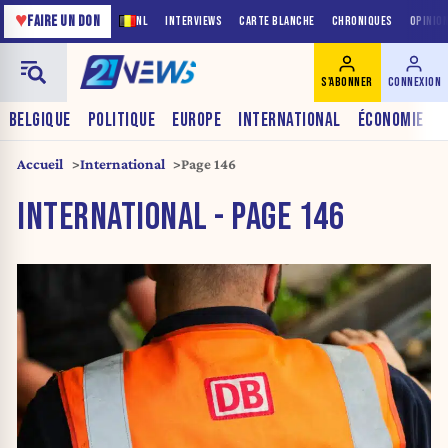
♥
FAIRE UN DON
NL
INTERVIEWS
CARTE BLANCHE
CHRONIQUES
OPINIO
S'ABONNER
CONNEXION
BELGIQUE
POLITIQUE
EUROPE
INTERNATIONAL
ÉCONOMIE
Accueil
International
Page 146
INTERNATIONAL - PAGE 146