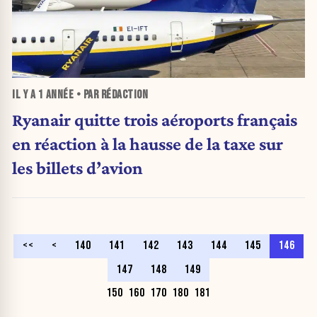
IL Y A
1 ANNÉE
• PAR RÉDACTION
Ryanair quitte trois aéroports français
en réaction à la hausse de la taxe sur
les billets d’avion
<<
<
140
141
142
143
144
145
146
147
148
149
150
160
170
180
181