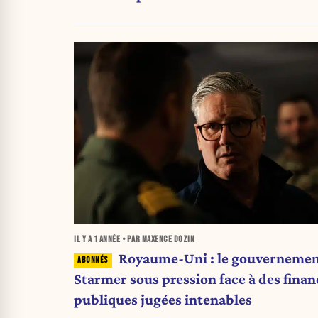
milliards de dollars dans le monde »
IL Y A
1 ANNÉE
• PAR MAXENCE DOZIN
Royaume-Uni : le gouverneme
Starmer sous pression face à des finan
publiques jugées intenables