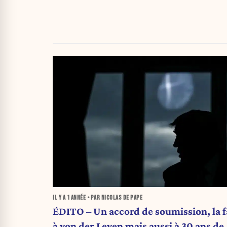
IL Y A
1 ANNÉE
• PAR NICOLAS DE PAPE
ÉDITO – Un accord de soumission, la 
à von der Leyen mais aussi à 30 ans de