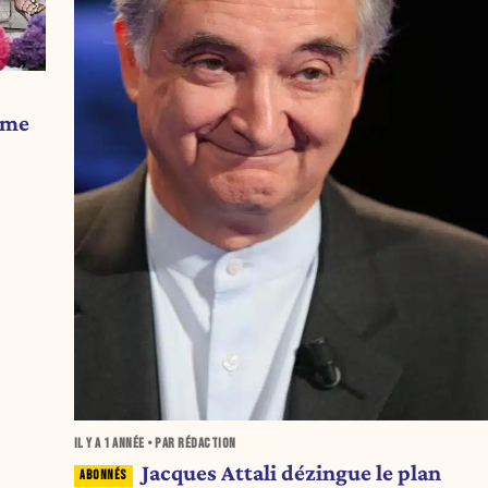
ême
IL Y A
1 ANNÉE
• PAR RÉDACTION
Jacques Attali dézingue le plan