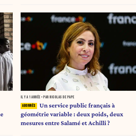
IL Y A
1 ANNÉE
• PAR NICOLAS DE PAPE
Un service public français à
ue
géométrie variable : deux poids, deux
mesures entre Salamé et Achilli ?