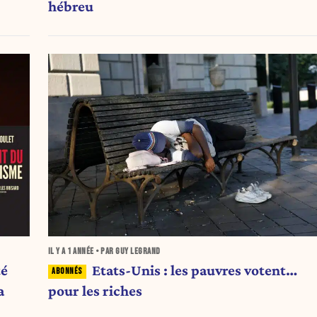
hébreu
IL Y A
1 ANNÉE
• PAR GUY LEGRAND
té
Etats-Unis : les pauvres votent…
a
pour les riches