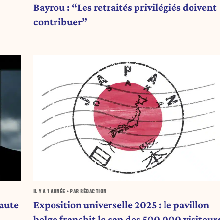
Bayrou : “Les retraités privilégiés doivent
contribuer”
IL Y A
1 ANNÉE
• PAR RÉDACTION
faute
Exposition universelle 2025 : le pavillon
belge franchit le cap des 500.000 visiteur