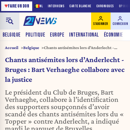
♥
FAIRE UN DON
NL
INTERVIEWS
CARTE BLANCHE
CHRONIQUES
OPINIO
S'ABONNER
CONNEXION
BELGIQUE
POLITIQUE
EUROPE
INTERNATIONAL
ÉCONOMIE
Accueil
Belgique
Chants antisémites lors d’Anderlecht -
Bruges : Bart Verhaeghe collabore avec la
Chants antisémites lors d’Anderlecht -
justice
Bruges : Bart Verhaeghe collabore avec
la justice
Le président du Club de Bruges, Bart
Verhaeghe, collabore à l’identification
des supporters soupçonnés d’avoir
scandé des chants antisémites lors du «
Topper » contre Anderlecht, a indiqué
mardi le parquet de Bruxelles.