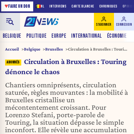
♥
FAIRE UN DON
NL
INTERVIEWS
CARTE BLANCHE
CHRONIQUES
OPINIO
S'ABONNER
CONNEXION
BELGIQUE
POLITIQUE
EUROPE
INTERNATIONAL
ÉCONOMIE
Accueil
Belgique
Bruxelles
Circulation à Bruxelles : Touring
dénonce le chaos
Circulation à Bruxelles : Touring
dénonce le chaos
Chantiers omniprésents, circulation
saturée, règles mouvantes : la mobilité à
Bruxelles cristallise un
mécontentement croissant. Pour
Lorenzo Stefani, porte-parole de
Touring, la situation dépasse le simple
inconfort. Elle révèle une accumulation