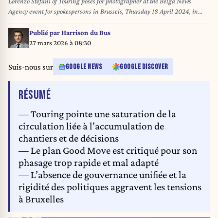
Lorenzo Stefani of Touring poses for photographer at the Belga News
Agency event for spokespersons in Brussels, Thursday 18 April 2024, in
Belga News Agency offices. Belga PHOTO DIRK WAEM
Publié par
Harrison du Bus
27 mars 2026 à 08:30
Suis-nous sur
GOOGLE NEWS
GOOGLE DISCOVER
DE L'ARTICLE
RÉSUMÉ
— Touring pointe une saturation de la
circulation liée à l’accumulation de
chantiers et de décisions
— Le plan Good Move est critiqué pour son
phasage trop rapide et mal adapté
— L’absence de gouvernance unifiée et la
rigidité des politiques aggravent les tensions
à Bruxelles