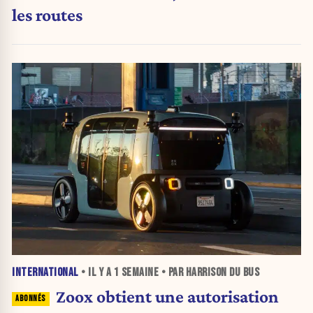
les routes
INTERNATIONAL
• IL Y A
1 SEMAINE
• PAR HARRISON DU BUS
Zoox obtient une autorisation