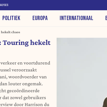
NALYSES
POLITIEK
EUROPA
INTERNATIONAAL
g hekelt chaos
: Touring hekelt
verkeer en voortdurend
russel veroorzaakt
fani, woordvoerder van
 dan louter ongemak.
echt gecoördineerde
r dat zowel gebruikers
erview door Harrison du