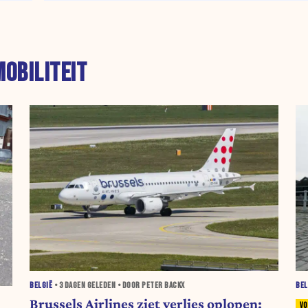
MOBILITEIT
BELGIË
•
3 DAGEN
GELEDEN • DOOR PETER BACKX
BEL
Brussels Airlines ziet verlies oplopen: