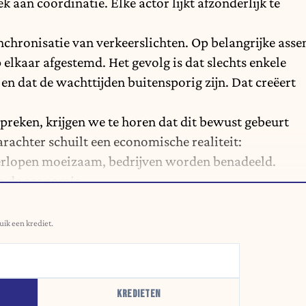
aan coördinatie. Elke actor lijkt afzonderlijk te
chronisatie van verkeerslichten. Op belangrijke asse
op elkaar afgestemd. Het gevolg is dat slechts enkele
en dat de wachttijden buitensporig zijn. Dat creëert
reken, krijgen we te horen dat dit bewust gebeurt
rachter schuilt een economische realiteit:
erlopen moeizaam, bedrijven worden benadeeld.
an de economie.
uik een krediet.
KREDIETEN