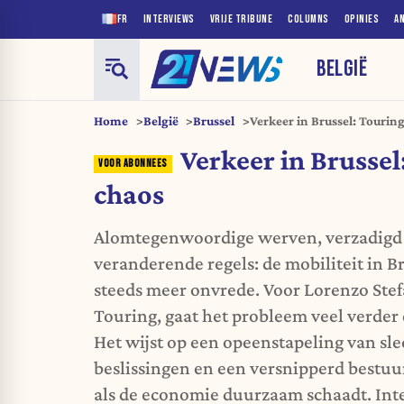
FR
INTERVIEWS
VRIJE TRIBUNE
COLUMNS
OPINIES
A
BELGIË
Home
België
Brussel
Verkeer in Brussel: Tourin
Verkeer in Brussel
chaos
Alomtegenwoordige werven, verzadigd 
veranderende regels: de mobiliteit in B
steeds meer onvrede. Voor Lorenzo Ste
Touring, gaat het probleem veel verder
Het wijst op een opeenstapeling van sl
beslissingen en een versnipperd bestuu
als de economie duurzaam schaadt. Int