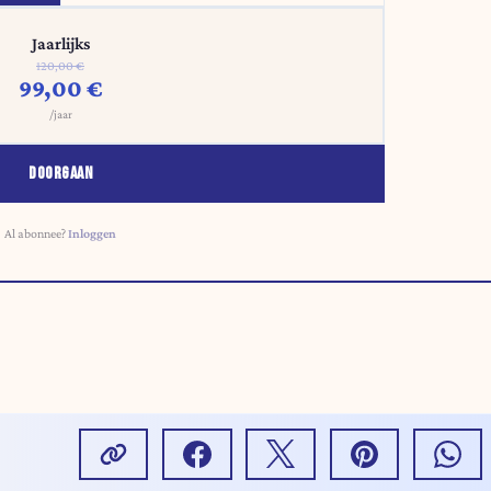
Jaarlijks
120,00 €
99,00 €
/jaar
DOORGAAN
Al abonnee?
Inloggen