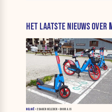
HET LAATSTE NIEUWS OVER
BELGIË
•
2 DAGEN
GELEDEN • DOOR A JS