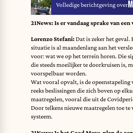
M
Volledige berichtgeving over
21News: Is er vandaag sprake van een 
Lorenzo Stefani:
Dat is zeker het geval. 
situatie is al maandenlang aan het versl
voor: wat we op het terrein horen. Die si
die steeds moeilijker te doorkruisen is, 
voorspelbaar worden.
Wat vooral opvalt, is de opeenstapeling v
reeks beslissingen die zich boven op elka
maatregelen, vooral die uit de Covidper
Door telkens nieuwe maatregelen toe te 
systeem.
21News: Is het Good Move-plan de oorz