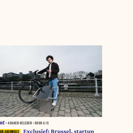
GIË
•
4 DAGEN
GELEDEN • DOOR A JS
Exclusief: Brussel, startup