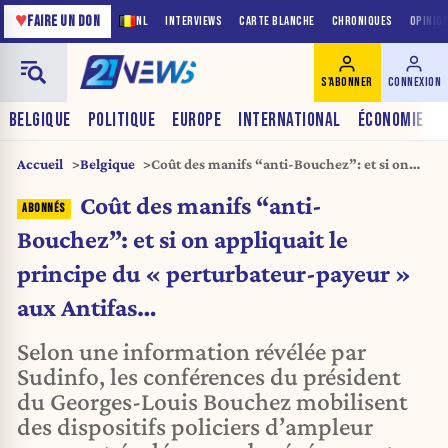
♥
FAIRE UN DON
NL
INTERVIEWS
CARTE BLANCHE
CHRONIQUES
OPINIO
S'ABONNER
CONNEXION
BELGIQUE
POLITIQUE
EUROPE
INTERNATIONAL
ÉCONOMIE
Accueil
Belgique
Coût des manifs “anti-Bouchez”: et si on
appliquait le principe du « perturbateur-
Coût des manifs “anti-
payeur » aux Antifas…
Bouchez”: et si on appliquait le
principe du « perturbateur-payeur »
aux Antifas…
Selon une information révélée par
Sudinfo, les conférences du président
du Georges-Louis Bouchez mobilisent
des dispositifs policiers d’ampleur