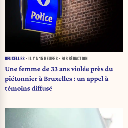
BRUXELLES
• IL Y A
15 HEURES
• PAR RÉDACTION
Une femme de 33 ans violée près du
piétonnier à Bruxelles : un appel à
témoins diffusé