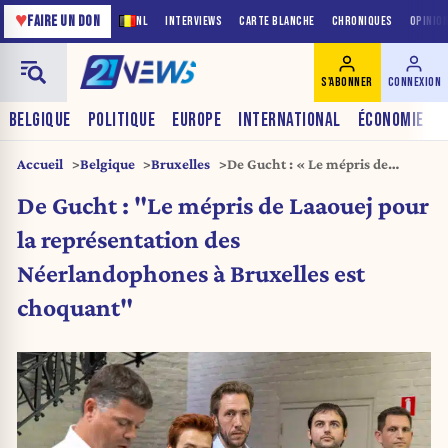
♥
FAIRE UN DON
NL
INTERVIEWS
CARTE BLANCHE
CHRONIQUES
OPINIO
S'ABONNER
CONNEXION
BELGIQUE
POLITIQUE
EUROPE
INTERNATIONAL
ÉCONOMIE
Accueil
Belgique
Bruxelles
De Gucht : « Le mépris de
Laaouej pour la représentation
De Gucht : "Le mépris de Laaouej pour
des Néerlandophones à
Bruxelles est choquant »
la représentation des
Néerlandophones à Bruxelles est
choquant"