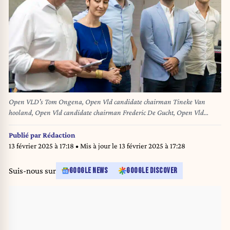
Open VLD's Tom Ongena, Open Vld candidate chairman Tineke Van
hooland, Open Vld candidate chairman Frederic De Gucht, Open Vld
candidate chairman Stefaan Nuytten and Open Vld candidate chairman
Maurits Vande Reyde pictured during the announcement of the results of
Publié par
Rédaction
the chairman elections of Flemish liberal party Open Vld, in Brussels,
13 février 2025 à 17:18
• Mis à jour le
13 février 2025 à 17:28
Saturday 17 August 2024. If no candidate wins more than 50 percent of the
votes, a second round is organised between the two best scoring candidates.
Suis-nous sur
GOOGLE NEWS
GOOGLE DISCOVER
BELGA PHOTO NICOLAS MAETERLINCK