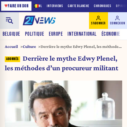
♥
FAIRE UN DON
NL
INTERVIEWS
CARTE BLANCHE
CHRONIQUES
OPINIO
S'ABONNER
CONNEXION
BELGIQUE
POLITIQUE
EUROPE
INTERNATIONAL
ÉCONOMIE
Accueil
Culture
Derrière le mythe Edwy Plenel, les méthodes
d’un procureur militant
Derrière le mythe Edwy Plenel,
les méthodes d’un procureur militant