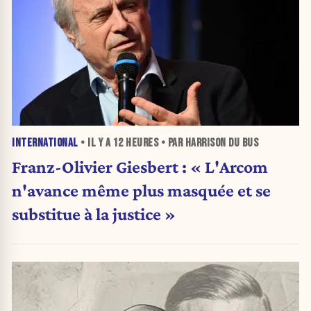
INTERNATIONAL
• IL Y A
12 HEURES
• PAR HARRISON DU BUS
Franz-Olivier Giesbert : « L'Arcom
n'avance même plus masquée et se
substitue à la justice »