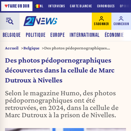
♥
FAIRE UN DON
NL
INTERVIEWS
CARTE BLANCHE
CHRONIQUES
OPINIO
S'ABONNER
CONNEXION
BELGIQUE
POLITIQUE
EUROPE
INTERNATIONAL
ÉCONOMIE
Accueil
Belgique
Des photos pédopornographiques
découvertes dans la cellule de Marc Dutroux
Des photos pédopornographiques
à Nivelles
découvertes dans la cellule de Marc
Dutroux à Nivelles
Selon le magazine Humo, des photos
pédopornographiques ont été
retrouvées, en 2024, dans la cellule de
Marc Dutroux à la prison de Nivelles.