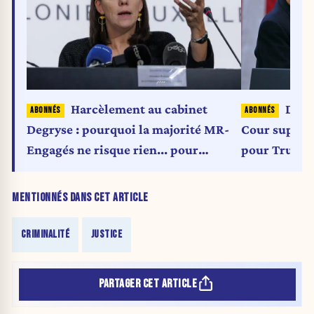
Harcèlement au cabinet
Décis
Degryse : pourquoi la majorité MR-
Cour suprêm
Engagés ne risque rien... pour
pour Trump 
l'instant
la solidité 
MENTIONNÉS DANS CET ARTICLE
CRIMINALITÉ
JUSTICE
PARTAGER CET ARTICLE