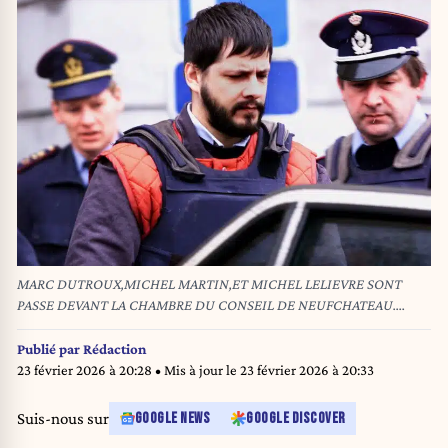
MARC DUTROUX,MICHEL MARTIN,ET MICHEL LELIEVRE SONT
PASSE DEVANT LA CHAMBRE DU CONSEIL DE NEUFCHATEAU.
Photo,MARC DUTROUX QUITTE LE PALAIS DE JUSTICE DE
NEUFCHATEAU.
Publié par
Rédaction
23 février 2026 à 20:28
• Mis à jour le
23 février 2026 à 20:33
Suis-nous sur
GOOGLE NEWS
GOOGLE DISCOVER