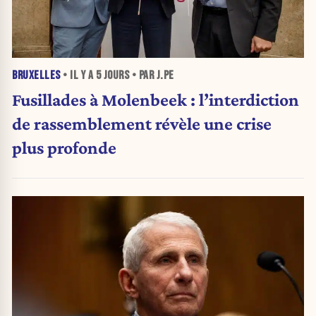
BRUXELLES
• IL Y A
5 JOURS
• PAR J.PE
Fusillades à Molenbeek : l’interdiction
de rassemblement révèle une crise
plus profonde