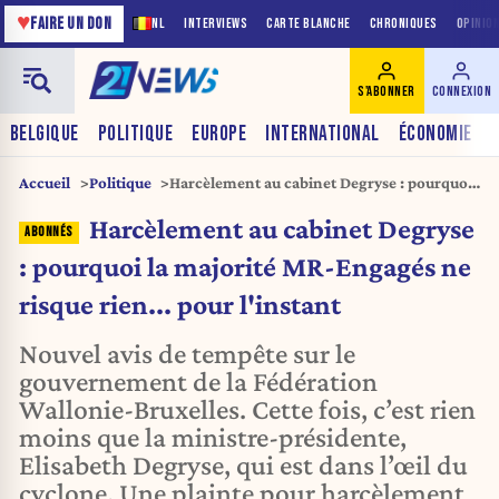
♥
FAIRE UN DON
NL
INTERVIEWS
CARTE BLANCHE
CHRONIQUES
OPINIO
S'ABONNER
CONNEXION
BELGIQUE
POLITIQUE
EUROPE
INTERNATIONAL
ÉCONOMIE
Accueil
Politique
Harcèlement au cabinet Degryse : pourquoi
la majorité MR-Engagés ne risque rien...
Harcèlement au cabinet Degryse
pour l'instant
: pourquoi la majorité MR-Engagés ne
risque rien... pour l'instant
Nouvel avis de tempête sur le
gouvernement de la Fédération
Wallonie-Bruxelles. Cette fois, c’est rien
moins que la ministre-présidente,
Elisabeth Degryse, qui est dans l’œil du
cyclone. Une plainte pour harcèlement