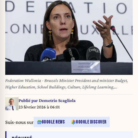
Federation Wallonia - Brussels Minister President and minister Budget,
Higher Education, School Buildings, Culture, Lifelong Learning,
International Relations and La Francophonie Elisabeth Degryse pictured
during a press conference on the budget discussions of the French
Publié par
Demetrio Scagliola
Community Government (Federation Wallonia-Brussels - Federation
23 février 2026 à 06:01
Wallonie-Bruxelles - Federatie Wallonie-Brussel) in Brussels on Friday 10
October 2025. BELGA PHOTO NICOLAS MAETERLINCK
Suis-nous sur
GOOGLE NEWS
GOOGLE DISCOVER