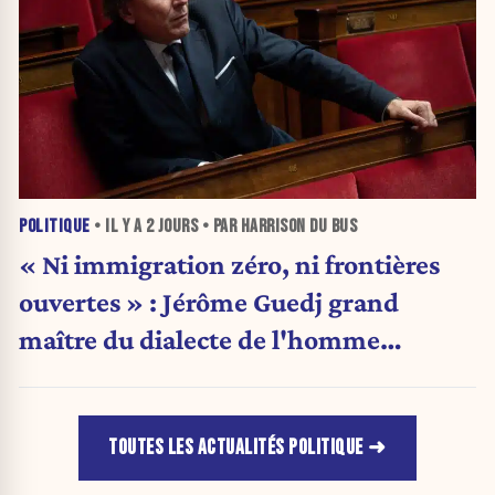
POLITIQUE
• IL Y A
2 JOURS
• PAR HARRISON DU BUS
« Ni immigration zéro, ni frontières
ouvertes » : Jérôme Guedj grand
maître du dialecte de l'homme
politique
TOUTES LES ACTUALITÉS POLITIQUE