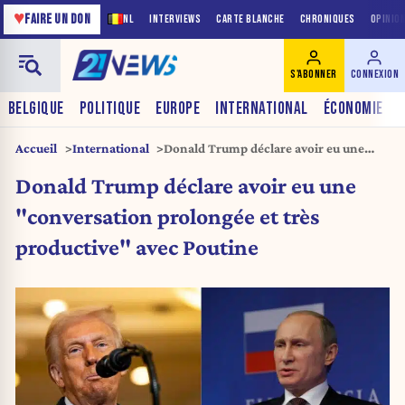
♥
FAIRE UN DON
NL
INTERVIEWS
CARTE BLANCHE
CHRONIQUES
OPINIO
S'ABONNER
CONNEXION
BELGIQUE
POLITIQUE
EUROPE
INTERNATIONAL
ÉCONOMIE
Accueil
International
Donald Trump déclare avoir eu une
« conversation prolongée et très
Donald Trump déclare avoir eu une
productive » avec Poutine
"conversation prolongée et très
productive" avec Poutine