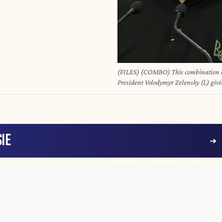
(FILES) (COMBO) This combination of
President Volodymyr Zelensky (L) givi
Summit in Budapest, Hungary, on Nov
presidential candidate Donald Trump 
Pittsburgh, Pennsylvania on November
House but is already thrusting himself 
diplomatic niceties. As only the secon
IE
at least a known quantity to world lead
(Photo by Attila KISBENEDEK and 