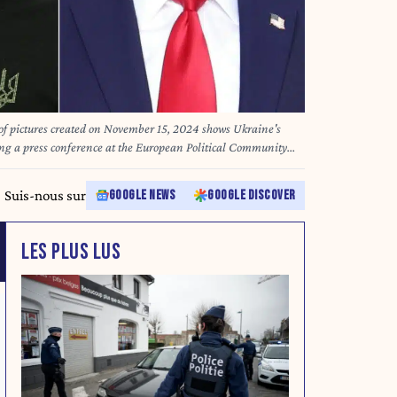
 pictures created on November 15, 2024 shows Ukraine's
ng a press conference at the European Political Community
ember 7, 2024 and former US President and Republican
looking on during a campaign rally at PPG Paints Arena in
Suis-nous sur
GOOGLE NEWS
GOOGLE DISCOVER
 4, 2024.. Donald Trump has not yet returned to the White
to the front of international stage as he once again shatters
d former president elected to a non-consecutive term, Trump is
LES PLUS LUS
ers. Even his knack for unpredictable behavior is predictable.
CHARLY TRIBALLEAU / AFP)