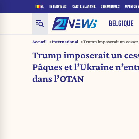
NL
INTERVIEWS
CARTE BLANCHE
CHRONIQUES
OPINION
BELGIQUE
Accueil
International
Trump imposerait un cessez-l
n’entrerait jamais dans l’O
Trump imposerait un cesse
Pâques et l’Ukraine n’ent
dans l’OTAN