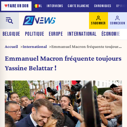
♥
FAIRE UN DON
NL
INTERVIEWS
CARTE BLANCHE
CHRONIQUES
OPINIO
S'ABONNER
CONNEXION
BELGIQUE
POLITIQUE
EUROPE
INTERNATIONAL
ÉCONOMIE
Accueil
International
Emmanuel Macron fréquente toujours
Yassine Belattar !
Emmanuel Macron fréquente toujours
Yassine Belattar !