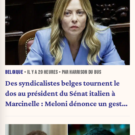
BELGIQUE
• IL Y A
20 HEURES
• PAR HARRISON DU BUS
Des syndicalistes belges tournent le
dos au président du Sénat italien à
Marcinelle : Meloni dénonce un geste
« honteux »