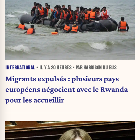
INTERNATIONAL
• IL Y A
20 HEURES
• PAR HARRISON DU BUS
Migrants expulsés : plusieurs pays
européens négocient avec le Rwanda
pour les accueillir