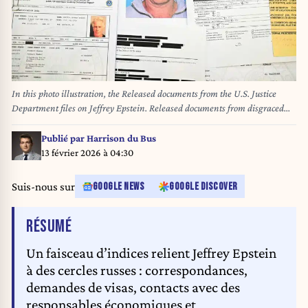
In this photo illustration, the Released documents from the U.S. Justice
Department files on Jeffrey Epstein. Released documents from disgraced
late financier and sex offender Jeffrey Epstein, referencing court cases
against him, are seen in the handouts released by the U.S. Justice
Publié par
Harrison du Bus
Department and printed and arranged. - Vladislav Nekrasov / SOPA
13 février 2026 à 04:30
Images//SOPAIMAGES_1_VDN_1092/Credit:Vladislav Nekrasov /
SOPA/SIPA/2602060756
Suis-nous sur
GOOGLE NEWS
GOOGLE DISCOVER
DE L'ARTICLE
RÉSUMÉ
Un faisceau d’indices relient Jeffrey Epstein
à des cercles russes : correspondances,
demandes de visas, contacts avec des
responsables économiques et