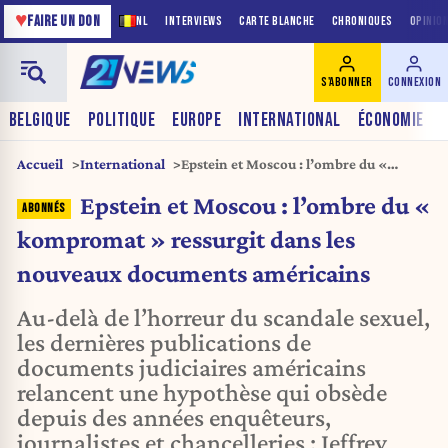
♥
FAIRE UN DON
NL
INTERVIEWS
CARTE BLANCHE
CHRONIQUES
OPINIO
S'ABONNER
CONNEXION
BELGIQUE
POLITIQUE
EUROPE
INTERNATIONAL
ÉCONOMIE
Accueil
International
Epstein et Moscou : l’ombre du «
kompromat » ressurgit dans les
Epstein et Moscou : l’ombre du «
nouveaux documents américains
kompromat » ressurgit dans les
nouveaux documents américains
Au-delà de l’horreur du scandale sexuel,
les dernières publications de
documents judiciaires américains
relancent une hypothèse qui obsède
depuis des années enquêteurs,
journalistes et chancelleries : Jeffrey