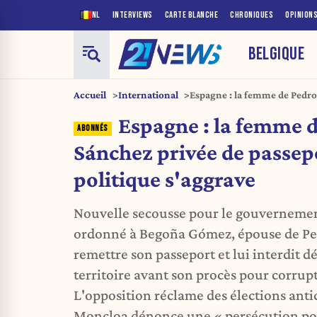
NL
INTERVIEWS
CARTE BLANCHE
CHRONIQUES
OPINION
BELGIQUE
Accueil
International
Espagne : la femme de Pedro 
crise politique s'aggrave
Espagne : la femme 
Sánchez privée de passepo
politique s'aggrave
Nouvelle secousse pour le gouvernement
ordonné à Begoña Gómez, épouse de Pe
remettre son passeport et lui interdit d
territoire avant son procès pour corru
L'opposition réclame des élections anti
Moncloa dénonce une « persécution pol