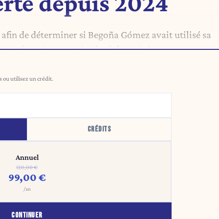
erte depuis 2024
 afin de déterminer si Begoña Gómez avait utilisé sa
our favoriser certains intérêts privés.
ou utilisez un crédit.
CRÉDITS
Annuel
120,00 €
99,00 €
/an
CONTINUER