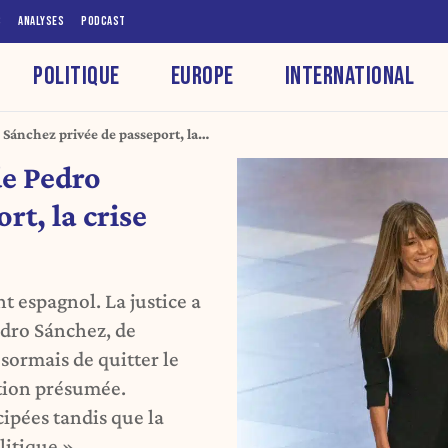
S
ANALYSES
PODCAST
POLITIQUE
EUROPE
INTERNATIONAL
Sánchez privée de passeport, la
de Pedro
rt, la crise
 espagnol. La justice a
dro Sánchez, de
ésormais de quitter le
ption présumée.
cipées tandis que la
itique ».