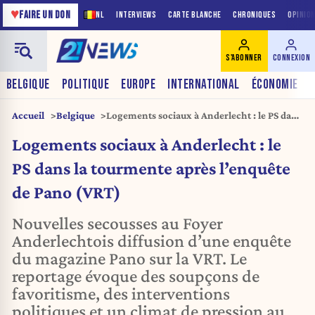
♥
FAIRE UN DON
NL
INTERVIEWS
CARTE BLANCHE
CHRONIQUES
OPINIO
S'ABONNER
CONNEXION
BELGIQUE
POLITIQUE
EUROPE
INTERNATIONAL
ÉCONOMIE
Accueil
Belgique
Logements sociaux à Anderlecht : le PS dans
la tourmente après l’enquête de Pano (VRT)
Logements sociaux à Anderlecht : le
PS dans la tourmente après l’enquête
de Pano (VRT)
Nouvelles secousses au Foyer
Anderlechtois diffusion d’une enquête
du magazine Pano sur la VRT. Le
reportage évoque des soupçons de
favoritisme, des interventions
politiques et un climat de pression au