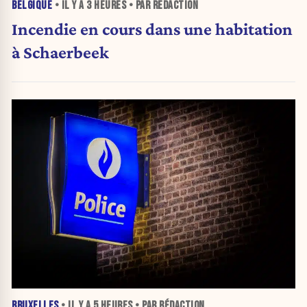
BELGIQUE
• IL Y A
3 HEURES
• PAR RÉDACTION
Incendie en cours dans une habitation
à Schaerbeek
BRUXELLES
• IL Y A
5 HEURES
• PAR RÉDACTION