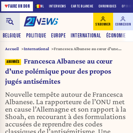
♥
FAIRE UN DON
NL
INTERVIEWS
CARTE BLANCHE
CHRONIQUES
OPINIO
S'ABONNER
CONNEXION
BELGIQUE
POLITIQUE
EUROPE
INTERNATIONAL
ÉCONOMIE
Accueil
International
Francesca Albanese au cœur d’une
polémique pour des propos jugés
Francesca Albanese au cœur
antisémites
d’une polémique pour des propos
jugés antisémites
Nouvelle tempête autour de Francesca
Albanese. La rapporteure de l’ONU met
en cause l’Allemagne et son rapport à la
Shoah, en recourant à des formulations
accusées de reprendre des codes
classiques de l’antisémitisme. Une