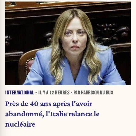
INTERNATIONAL
• IL Y A
12 HEURES
• PAR HARRISON DU BUS
Près de 40 ans après l'avoir
abandonné, l'Italie relance le
nucléaire