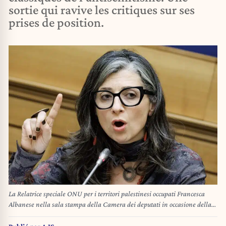
sortie qui ravive les critiques sur ses
prises de position.
La Relatrice speciale ONU per i territori palestinesi occupati Francesca
Albanese nella sala stampa della Camera dei deputati in occasione della
presentazione del nuovo Rapporto su Gaza dal titolo “Genocidio di Gaza:
un crimine collettivo”, Roma, Martedì 3 Febbraio 2026 (Foto Roberto