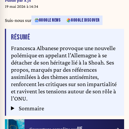
Publié par
A JS
Monaldo / LaPresse) UN Special Rapporteur for the Occupied Palestinian
19 mai 2026 à 14:34
Territories Francesca Albanese in the press room of the Chamber of
deputies during the presentation of the new Report on Gaza entitled
Suis-nous sur
GOOGLE NEWS
GOOGLE DISCOVER
"Genocide in Gaza: a collective crime”, Rome, Tuesday February 3, 2026
(Photo by Roberto Monaldo /LaPresse)
DE L'ARTICLE
RÉSUMÉ
Francesca Albanese provoque une nouvelle
polémique en appelant l’Allemagne à se
détacher de son héritage lié à la Shoah. Ses
propos, marqués par des références
assimilées à des thèmes antisémites,
renforcent les critiques sur son impartialité
et ravivent les tensions autour de son rôle à
l’ONU.
Sommaire