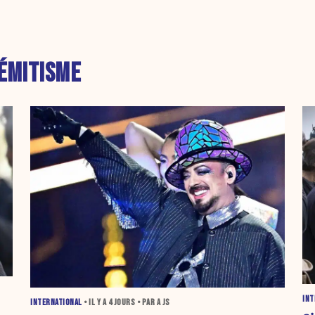
ÉMITISME
INT
INTERNATIONAL
• IL Y A
4 JOURS
• PAR A JS