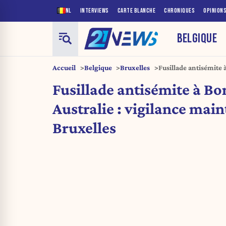
NL
INTERVIEWS
CARTE BLANCHE
CHRONIQUES
OPINION
BELGIQUE
Accueil
Belgique
Bruxelles
Fusillade antisémite 
maintenue à Bruxelle
Fusillade antisémite à Bo
Australie : vigilance mai
Bruxelles