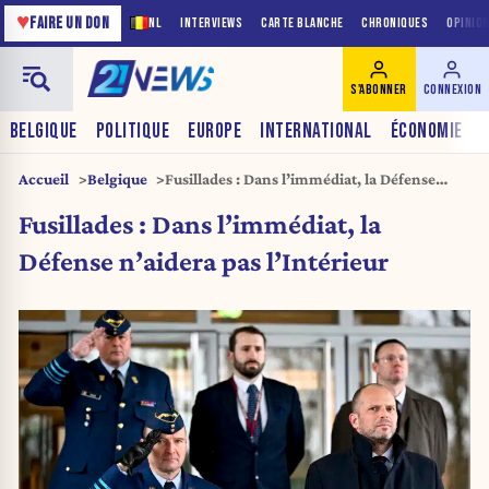
♥
FAIRE UN DON
NL
INTERVIEWS
CARTE BLANCHE
CHRONIQUES
OPINIO
S'ABONNER
CONNEXION
BELGIQUE
POLITIQUE
EUROPE
INTERNATIONAL
ÉCONOMIE
Accueil
Belgique
Fusillades : Dans l’immédiat, la Défense
n’aidera pas l’Intérieur
Fusillades : Dans l’immédiat, la
Défense n’aidera pas l’Intérieur