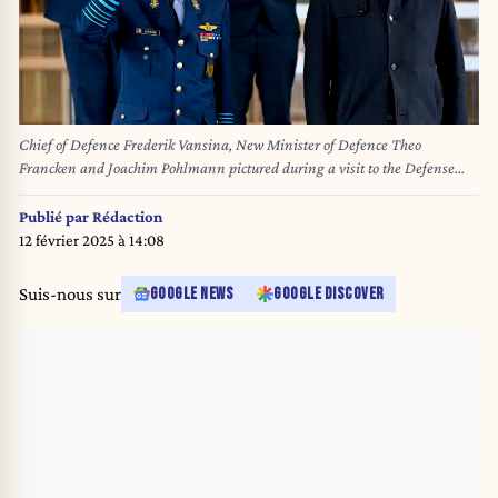
Chief of Defence Frederik Vansina, New Minister of Defence Theo
Francken and Joachim Pohlmann pictured during a visit to the Defense
Headquarters in Evere, Tuesday 11 February 2025. BELGA PHOTO DIRK
WAEM
Publié par
Rédaction
12 février 2025 à 14:08
Suis-nous sur
GOOGLE NEWS
GOOGLE DISCOVER