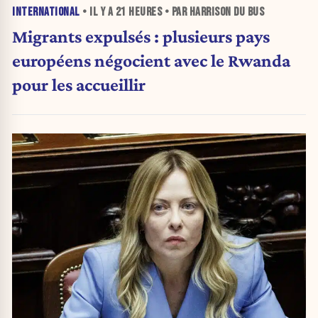
INTERNATIONAL
• IL Y A
21 HEURES
• PAR HARRISON DU BUS
Migrants expulsés : plusieurs pays
européens négocient avec le Rwanda
pour les accueillir