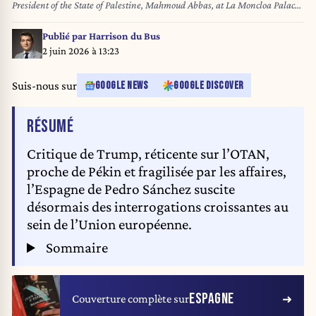
President of the State of Palestine, Mahmoud Abbas, at La Moncloa Palace,
on December 10, 2025, in Madrid (Spain). Abbas is making a working
visit to our country in order to hold several meetings and exchange views on
Publié par
Harrison du Bus
the new stage that begins after the ceasefire agreement for the Gaza Strip.
2 juin 2026 à 13:23
10 DECEMBER 2025 Jesús Hellín / Europa Press 12/10/2025
Suis-nous sur
GOOGLE NEWS
GOOGLE DISCOVER
DE L'ARTICLE
RÉSUMÉ
Critique de Trump, réticente sur l’OTAN,
proche de Pékin et fragilisée par les affaires,
l’Espagne de Pedro Sánchez suscite
désormais des interrogations croissantes au
sein de l’Union européenne.
Sommaire
ESPAGNE
Couverture complète sur