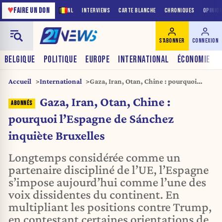
♥
FAIRE UN DON
NL
INTERVIEWS
CARTE BLANCHE
CHRONIQUES
OPINIO
S'ABONNER
CONNEXION
BELGIQUE
POLITIQUE
EUROPE
INTERNATIONAL
ÉCONOMIE
Accueil
International
Gaza, Iran, Otan, Chine : pourquoi
l’Espagne de Sánchez inquiète
Gaza, Iran, Otan, Chine :
Bruxelles
pourquoi l’Espagne de Sánchez
inquiète Bruxelles
Longtemps considérée comme un
partenaire discipliné de l’UE, l’Espagne
s’impose aujourd’hui comme l’une des
voix dissidentes du continent. En
multipliant les positions contre Trump,
en contestant certaines orientations de