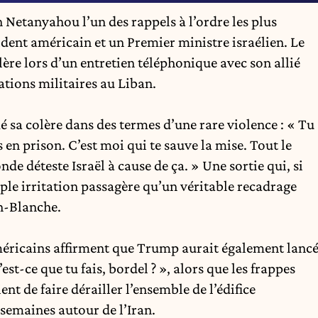
n Netanyahou
l’un des rappels à l’ordre les plus
ident américain et un Premier ministre israélien. Le
lère
lors d’un entretien téléphonique avec son allié
rations militaires au Liban.
sa colère dans des termes d’une rare violence : « Tu
 en prison. C’est moi qui te sauve la mise. Tout le
e déteste Israël à cause de ça. » Une sortie qui, si
mple irritation passagère qu’un véritable recadrage
n-Blanche
.
américains affirment que Trump aurait également lanc
st-ce que tu fais, bordel ? », alors que les frappes
t de faire dérailler l’ensemble de l’édifice
semaines autour de l’Iran.