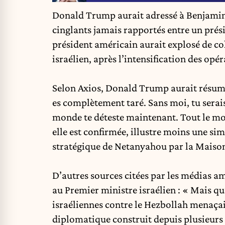
Donald Trump
aurait adressé à
Benjami
cinglants jamais rapportés entre un prés
président américain aurait
explosé de co
israélien, après l’intensification des opé
Selon Axios, Donald Trump aurait résumé 
es complètement taré. Sans moi, tu serais
monde te déteste maintenant. Tout le mond
elle est confirmée, illustre moins une si
stratégique de Netanyahou par la
Maiso
D’autres sources citées par les médias 
au Premier ministre israélien : « Mais qu’e
israéliennes contre le Hezbollah menaçaien
diplomatique construit depuis plusieurs 