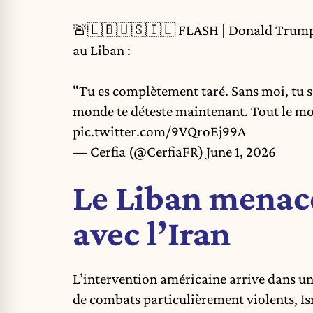
🚨🇱🇧🇺🇸🇮🇱 FLASH | Donald Trump à
au Liban :
"Tu es complètement taré. Sans moi, tu se
monde te déteste maintenant. Tout le mon
pic.twitter.com/9VQroEj99A
— Cerfia (@CerfiaFR)
June 1, 2026
Le Liban menace
avec l’Iran
L’intervention américaine arrive dans u
de combats particulièrement violents, Isr