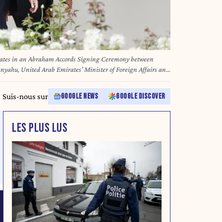
pates in an Abraham Accords Signing Ceremony between
nyahu, United Arab Emirates' Minister of Foreign Affairs and
bdullah bin Zayed Al Nahyan and Bahrain Foreign Minister
 on the South Lawn of the White House in Washington, DC,
Suis-nous sur
GOOGLE NEWS
GOOGLE DISCOVER
by Yuri Gripas/ABACAPRESS.COM
LES PLUS LUS