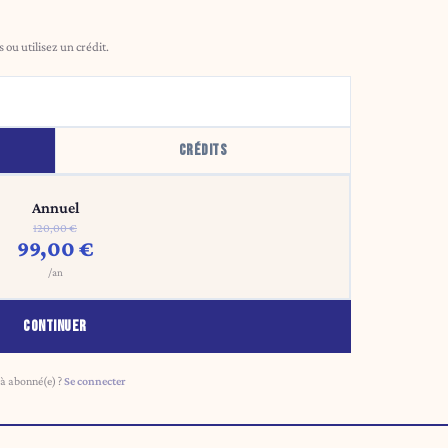
ou utilisez un crédit.
CRÉDITS
Annuel
120,00 €
99,00 €
/an
CONTINUER
à abonné(e) ?
Se connecter