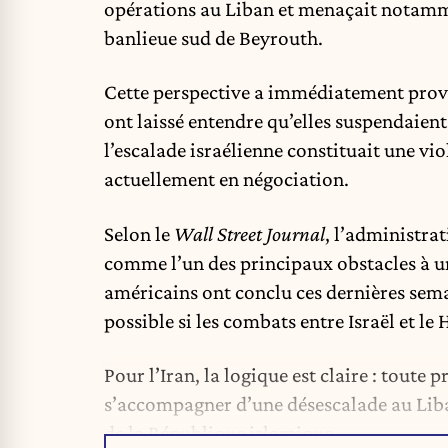
opérations au Liban et menaçait notamme
banlieue sud de Beyrouth.
Cette perspective a immédiatement provo
ont laissé entendre qu’elles suspendaien
l’escalade israélienne constituait une vio
actuellement en négociation.
Selon le
Wall Street Journal
, l’administra
comme l’un des principaux obstacles à un
américains ont conclu ces dernières sema
possible si les combats entre Israël et le 
Pour l’Iran, la logique est claire : toute
s’accompagner d’une désescalade au Liban
de la République islamique.