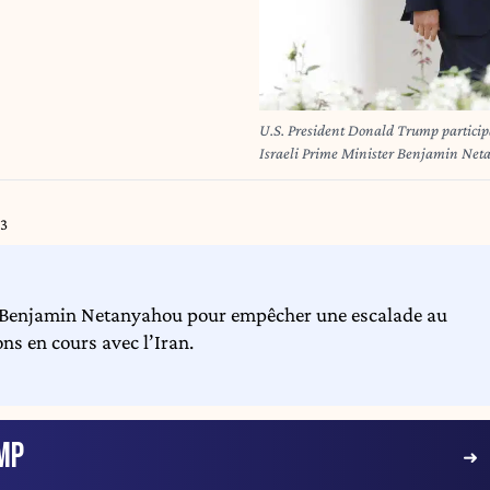
U.S. President Donald Trump partici
Israeli Prime Minister Benjamin Neta
International Cooperation, Sheikh A
Dr. Abdullatif bin Rashid Al Zayani,
USA on September 15, 2020. Photo 
33
 Benjamin Netanyahou pour empêcher une escalade au
ns en cours avec l’Iran.
MP