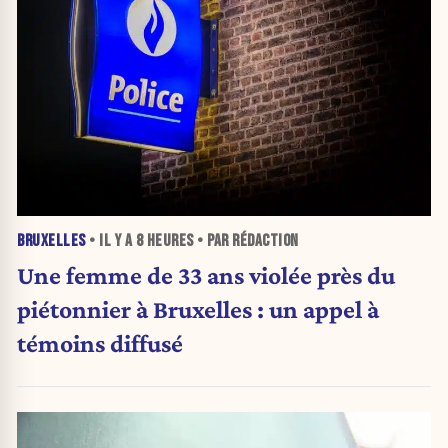
BRUXELLES
• IL Y A
8 HEURES
• PAR RÉDACTION
Une femme de 33 ans violée près du
piétonnier à Bruxelles : un appel à
témoins diffusé