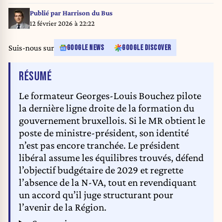
2026, in Brussels. MR proposed to start a conclave (dedicated to the
establishment of a fully functioning Brussels government) which will only
Publié par
Harrison du Bus
end when an agreement has been reached. Last January 30th was the
12 février 2026 à 22:22
600th day without a government in Brussels region. BELGA PHOTO
MARIUS BURGELMAN
Suis-nous sur
GOOGLE NEWS
GOOGLE DISCOVER
DE L'ARTICLE
RÉSUMÉ
Le formateur Georges-Louis Bouchez pilote
la dernière ligne droite de la formation du
gouvernement bruxellois. Si le MR obtient le
poste de ministre-président, son identité
n’est pas encore tranchée. Le président
libéral assume les équilibres trouvés, défend
l’objectif budgétaire de 2029 et regrette
l’absence de la N-VA, tout en revendiquant
un accord qu’il juge structurant pour
l’avenir de la Région.