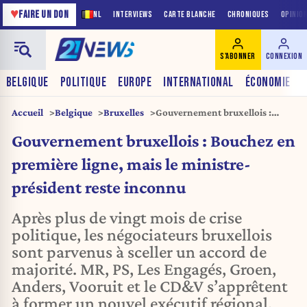
♥
FAIRE UN DON
NL
INTERVIEWS
CARTE BLANCHE
CHRONIQUES
OPINIO
S'ABONNER
CONNEXION
BELGIQUE
POLITIQUE
EUROPE
INTERNATIONAL
ÉCONOMIE
Accueil
Belgique
Bruxelles
Gouvernement bruxellois :
Bouchez en première ligne,
Gouvernement bruxellois : Bouchez en
mais le ministre-président reste
inconnu
première ligne, mais le ministre-
président reste inconnu
Après plus de vingt mois de crise
politique, les négociateurs bruxellois
sont parvenus à sceller un accord de
majorité. MR, PS, Les Engagés, Groen,
Anders, Vooruit et le CD&V s’apprêtent
à former un nouvel exécutif régional,