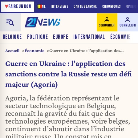
♥
FAIRE UN DON
NL
INTERVIEWS
CARTE BLANCHE
CHRONIQUES
OPINIO
S'ABONNER
CONNEXION
BELGIQUE
POLITIQUE
EUROPE
INTERNATIONAL
ÉCONOMIE
Accueil
Économie
Guerre en Ukraine : l’application des
sanctions contre la Russie reste un défi
Guerre en Ukraine : l’application des
majeur (Agoria)
sanctions contre la Russie reste un défi
majeur (Agoria)
Agoria, la fédération représentant le
secteur technologique en Belgique,
reconnaît la gravité du fait que des
technologies européennes, voire belges,
continuent d’aboutir dans l’industrie
militaire russe. Un constat mis en