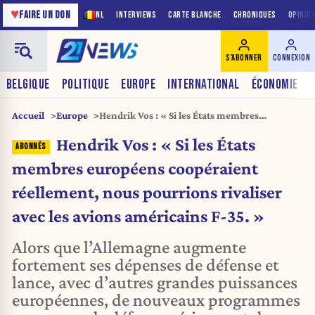
♥
FAIRE UN DON
NL
INTERVIEWS
CARTE BLANCHE
CHRONIQUES
OPINIO
S'ABONNER
CONNEXION
BELGIQUE
POLITIQUE
EUROPE
INTERNATIONAL
ÉCONOMIE
Accueil
Europe
Hendrik Vos : « Si les États membres
européens coopéraient réellement, nous
Hendrik Vos : « Si les États
pourrions rivaliser avec les avions américains
F-35. »
membres européens coopéraient
réellement, nous pourrions rivaliser
avec les avions américains F-35. »
Alors que l’Allemagne augmente
fortement ses dépenses de défense et
lance, avec d’autres grandes puissances
européennes, de nouveaux programmes