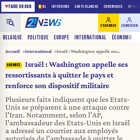
♥
FAIRE UN DON
NL
INTERVIEWS
CARTE BLANCHE
CHRONIQUES
OPINIO
S'ABONNER
CONNEXION
BELGIQUE
POLITIQUE
EUROPE
INTERNATIONAL
ÉCONOMIE
Accueil
International
Israël : Washington appelle ses
ressortissants à quitter le pays et
Israël : Washington appelle ses
renforce son dispositif militaire
ressortissants à quitter le pays et
renforce son dispositif militaire
Plusieurs faits indiquent que les Etats-
Unis se préparent à une attaque contre
l'Iran. Notamment, selon l'AP,
l'ambassadeur des Etats-Unis en Israël
a adressé un courrier aux employés
autorisés de l'ambassade à quitter le