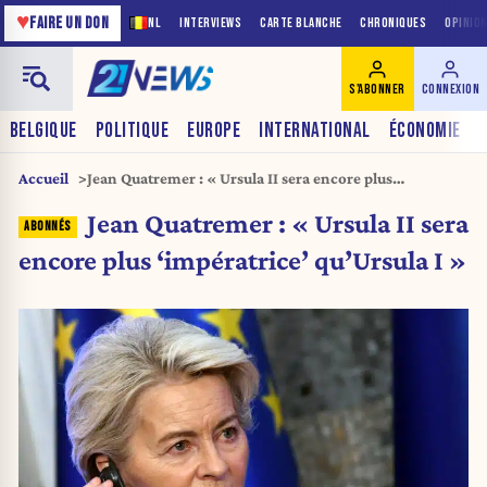
♥
FAIRE UN DON
NL
INTERVIEWS
CARTE BLANCHE
CHRONIQUES
OPINIO
S'ABONNER
CONNEXION
BELGIQUE
POLITIQUE
EUROPE
INTERNATIONAL
ÉCONOMIE
Accueil
Jean Quatremer : « Ursula II sera encore plus
‘impératrice’ qu’Ursula I »
Jean Quatremer : « Ursula II sera
encore plus ‘impératrice’ qu’Ursula I »