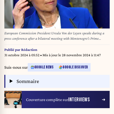
European Commission President Ursula Von der Leyen speaks during a
press conference after a bilateral meeting with Montenegro's Prime
Minister, in Podgorica, on October 26, 2024 as part of a one-day official
visit to Montenegro during her Western Balkans tour. (Photo by SAVO
Publié par
Rédaction
PRELEVIC / AFP)
31 octobre 2024 à 05:52
• Mis à jour le
28 novembre 2024 à 11:47
Suis-nous sur
GOOGLE NEWS
GOOGLE DISCOVER
Sommaire
INTERVIEWS
Couverture complète sur