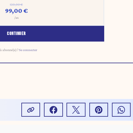
120,00 €
99,00 €
/an
CONTINUER
à abonné(e) ?
Se connecter