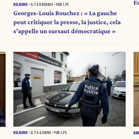
E
BELGIQUE
• IL Y A
8 HEURES
• PAR J.PE
Georges-Louis Bouchez : « La gauche
peut critiquer la presse, la justice, cela
s’appelle un sursaut démocratique »
BELGIQUE
• IL Y A
4 JOURS
• PAR J.PE
BR