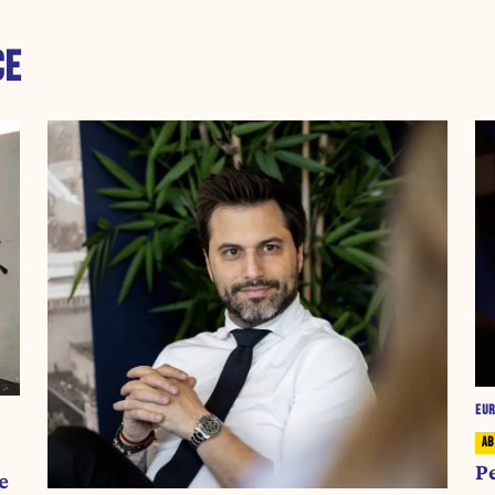
CE
EU
P
e