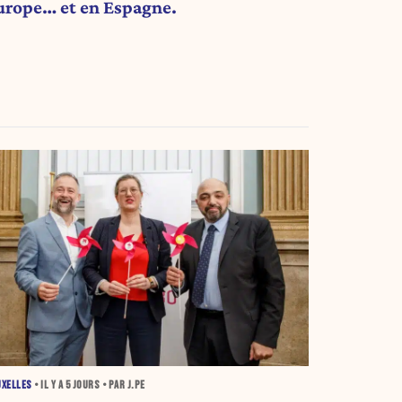
urope… et en Espagne.
UXELLES
• IL Y A
5 JOURS
• PAR J.PE