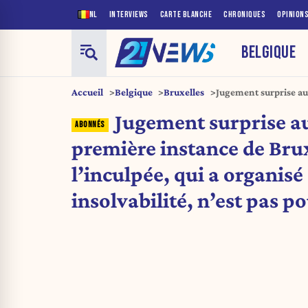
NL
INTERVIEWS
CARTE BLANCHE
CHRONIQUES
OPINION
BELGIQUE
Accueil
Belgique
Bruxelles
Jugement surprise au
Bruxelles : l’inculpée
Jugement surprise au
poursuivie
première instance de Brux
l’inculpée, qui a organisé
insolvabilité, n’est pas p