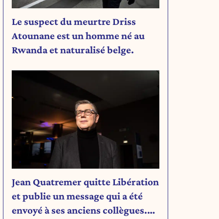
Le suspect du meurtre Driss
Atounane est un homme né au
Rwanda et naturalisé belge.
Jean Quatremer quitte Libération
et publie un message qui a été
envoyé à ses anciens collègues.