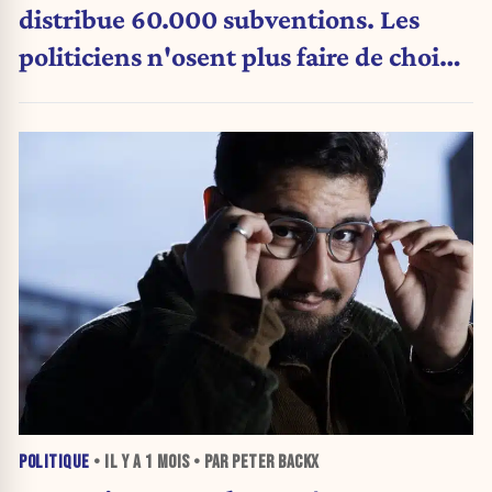
distribue 60.000 subventions. Les
politiciens n'osent plus faire de choix.
»
POLITIQUE
• IL Y A
1 MOIS
• PAR PETER BACKX