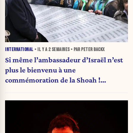
INTERNATIONAL
• IL Y A
2 SEMAINES
• PAR PETER BACKX
Si même l’ambassadeur d’Israël n’est
plus le bienvenu à une
commémoration de la Shoah !
(Analyse)