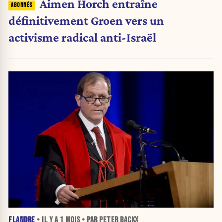
Aimen Horch entraîne
définitivement Groen vers un
activisme radical anti-Israël
FLANDRE
• IL Y A
1 MOIS
• PAR PETER BACKX