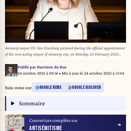
Antwerp mayor Els Van Doesburg pictured during the official appointment
of the new acting mayor of Antwerp city, on Monday 24 February 2025
during the city council. Antwerp alderwoman van Doesburg (N-VA) is
taking over duties from De Wever, who became Prime Minister of Belgium.
Publié par
Harrison du Bus
BELGA PHOTO JAMES ARTHUR GEKIERE
24 octobre 2025 à 05:16
• Mis à jour le
24 octobre 2025 à 13:54
Suis-nous sur
GOOGLE NEWS
GOOGLE DISCOVER
Sommaire
Couverture complète sur
ANTISÉMITISME