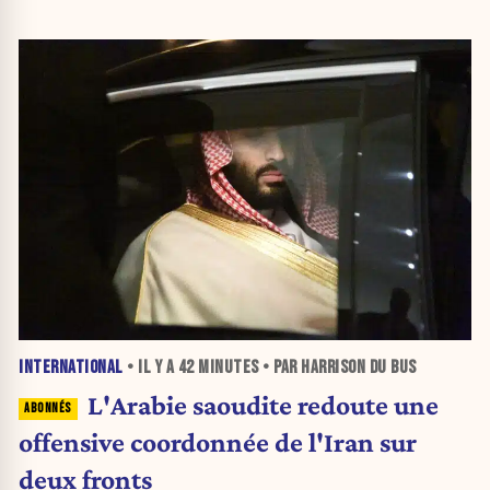
INTERNATIONAL
• IL Y A
42 MINUTES
• PAR HARRISON DU BUS
L'Arabie saoudite redoute une
offensive coordonnée de l'Iran sur
deux fronts