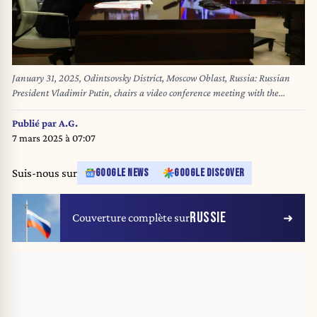
January 31, 2025, Odintsovsky District, Moscow Oblast, Russia: Russian
President Vladimir Putin, chairs a video conference meeting with the
permanent members of the Security Council from the Novo-Ogaryovo state
residence, January 31, 2025 in Odintsovsky District, Moscow Oblast,
Publié par
A.G.
Russia. (Credit Image: © Gavriil Grigorov/Kremlin Pool/Planet Pix via
7 mars 2025 à 07:07
ZUMA Press Wire)
Suis-nous sur
GOOGLE NEWS
GOOGLE DISCOVER
RUSSIE
Couverture complète sur