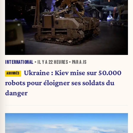
INTERNATIONAL
• IL Y A
22 HEURES
• PAR A JS
Ukraine : Kiev mise sur 50.000
robots pour éloigner ses soldats du
danger