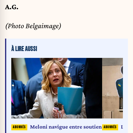
A.G.
(Photo Belgaimage)
À LIRE AUSSI
Meloni navigue entre soutien
La ju