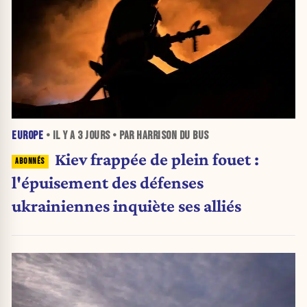
EUROPE
• IL Y A
3 JOURS
• PAR HARRISON DU BUS
Kiev frappée de plein fouet :
l'épuisement des défenses
ukrainiennes inquiète ses alliés