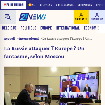
♥
FAIRE UN DON
NL
INTERVIEWS
CARTE BLANCHE
CHRONIQUES
OPINIO
S'ABONNER
CONNEXION
BELGIQUE
POLITIQUE
EUROPE
INTERNATIONAL
ÉCONOMIE
Accueil
International
La Russie attaquer l’Europe ? Un
fantasme, selon Moscou
La Russie attaquer l’Europe ? Un
fantasme, selon Moscou