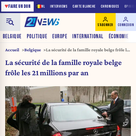
♥
FAIRE UN DON
NL
INTERVIEWS
CARTE BLANCHE
CHRONIQUES
OPINIO
S'ABONNER
CONNEXION
BELGIQUE
POLITIQUE
EUROPE
INTERNATIONAL
ÉCONOMIE
Accueil
Belgique
La sécurité de la famille royale belge frôle les
21 millions par an
La sécurité de la famille royale belge
frôle les 21 millions par an