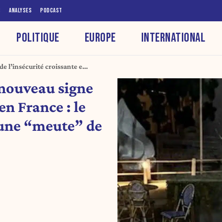
S
ANALYSES
PODCAST
POLITIQUE
EUROPE
INTERNATIONAL
 de l’insécurité croissante en
ar une “meute” de jeunes
, nouveau signe
en France : le
 une “meute” de