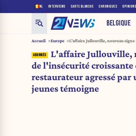
NL
INTERVIEWS
CARTE BLANCHE
CHRONIQUES
OPINION
BELGIQUE
Accueil
Europe
L’affaire Jullouville, nouveau signe
France : le restaurateur agressé p
L'affaire Jullouville
témoigne
de l'insécurité croissante 
restaurateur agressé par
jeunes témoigne