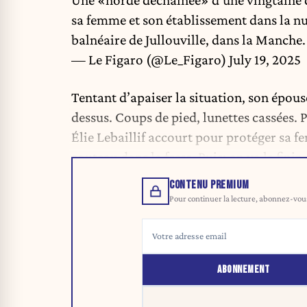
Une «horde déchaînée» d’une vingtaine d
sa femme et son établissement dans la nui
balnéaire de Jullouville, dans la Manche
— Le Figaro (@Le_Figaro)
July 19, 2025
Tentant d’apaiser la situation, son épouse
dessus. Coups de pied, lunettes cassées. Pui
Élie Lebaillif accourt pour protéger sa fe
couteau dans la fesse. Puis: on va le finir.
CONTENU PREMIUM
Pour continuer la lecture, abonnez-vous 
ABONNEMENT