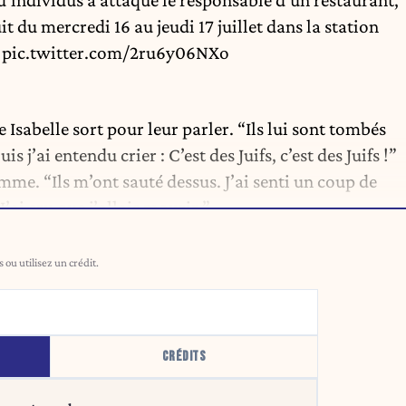
’individus a attaqué le responsable d'un restaurant,
t du mercredi 16 au jeudi 17 juillet dans la station
.
pic.twitter.com/2ru6y06NXo
 Isabelle sort pour leur parler. “Ils lui sont tombés
s j’ai entendu crier : C’est des Juifs, c’est des Juifs !”
mme. “Ils m’ont sauté dessus. J’ai senti un coup de
 J’ai cru que j’allais mourir.”
ou utilisez un crédit.
CRÉDITS