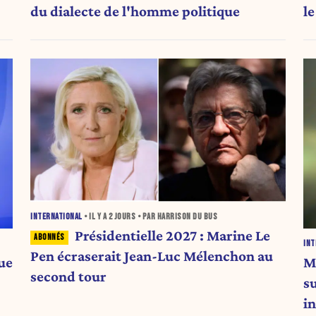
du dialecte de l'homme politique
l
b
INTERNATIONAL
• IL Y A
2 JOURS
• PAR HARRISON DU BUS
Présidentielle 2027 : Marine Le
INT
Pen écraserait Jean-Luc Mélenchon au
ue
M
second tour
s
i