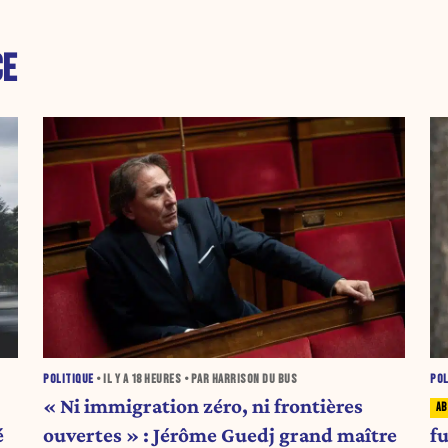
CE
POLITIQUE
• IL Y A
18 HEURES
• PAR HARRISON DU BUS
POL
« Ni immigration zéro, ni frontières
é
ouvertes » : Jérôme Guedj grand maître
fu