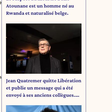
e
Atounane est un homme né au
Rwanda et naturalisé belge.
s
Jean Quatremer quitte Libération
et publie un message qui a été
envoyé à ses anciens collègues.
Découvrez son message.