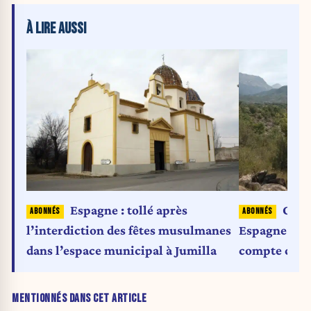
À LIRE AUSSI
Espagne : tollé après
Ces 
l’interdiction des fêtes musulmanes
Espagne : « 
dans l’espace municipal à Jumilla
compte combi
insécurisée e
MENTIONNÉS DANS CET ARTICLE