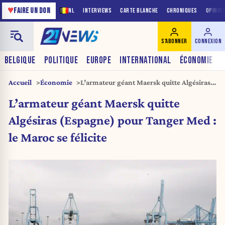
♥
FAIRE UN DON
NL
INTERVIEWS
CARTE BLANCHE
CHRONIQUES
OPINIO
S'ABONNER
CONNEXION
BELGIQUE
POLITIQUE
EUROPE
INTERNATIONAL
ÉCONOMIE
Accueil
Économie
L’armateur géant Maersk quitte Algésiras
(Espagne) pour Tanger Med : le Maroc se
L’armateur géant Maersk quitte
félicite
Algésiras (Espagne) pour Tanger Med :
le Maroc se félicite