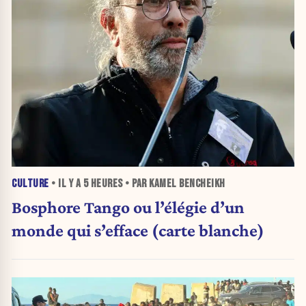
CULTURE
• IL Y A
5 HEURES
• PAR KAMEL BENCHEIKH
Bosphore Tango ou l’élégie d’un
monde qui s’efface (carte blanche)