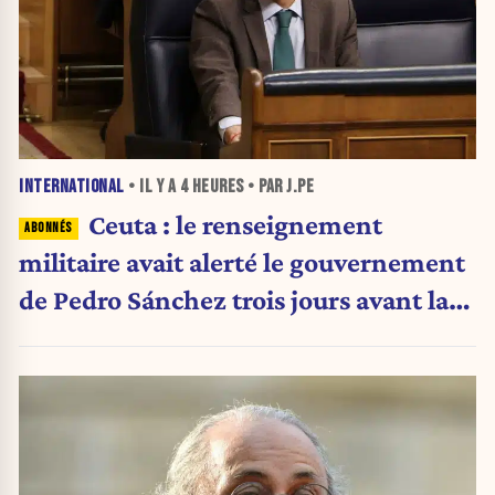
INTERNATIONAL
• IL Y A
4 HEURES
• PAR J.PE
Ceuta : le renseignement
militaire avait alerté le gouvernement
de Pedro Sánchez trois jours avant la
crise migratoire