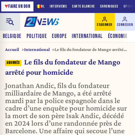
♥
FAIRE UN DON
NL
INTERVIEWS
CARTE BLANCHE
CHRONIQUES
OPINIO
S'ABONNER
CONNEXION
BELGIQUE
POLITIQUE
EUROPE
INTERNATIONAL
ÉCONOMIE
Accueil
International
Le fils du fondateur de Mango arrêté
pour homicide
Le fils du fondateur de Mango
arrêté pour homicide
Jonathan Andic, fils du fondateur
milliardaire de Mango, a été arrêté
mardi par la police espagnole dans le
cadre d’une enquête pour homicide sur
la mort de son père Isak Andic, décédé
en 2024 lors d’une randonnée près de
Barcelone. Une affaire qui secoue l’une