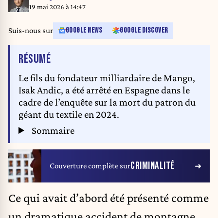
Collbató (Barcelona). Photo by David Oller/Europa
19 mai 2026 à 14:47
Press/ABACAPRESS.COM
Suis-nous sur
GOOGLE NEWS
GOOGLE DISCOVER
DE L'ARTICLE
RÉSUMÉ
Le fils du fondateur milliardaire de Mango,
Isak Andic, a été arrêté en Espagne dans le
cadre de l’enquête sur la mort du patron du
géant du textile en 2024.
Sommaire
CRIMINALITÉ
Couverture complète sur
Ce qui avait d’abord été présenté comme
un dramatique accident de montagne