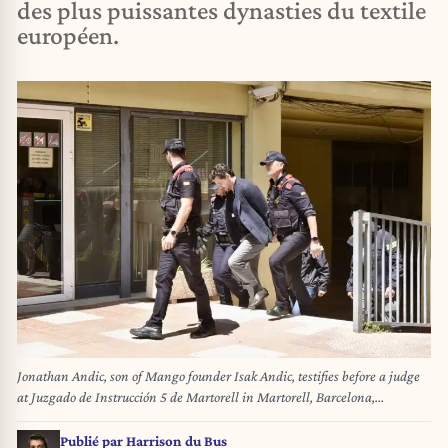
des plus puissantes dynasties du textile
européen.
Jonathan Andic, son of Mango founder Isak Andic, testifies before a judge
at Juzgado de Instrucción 5 de Martorell in Martorell, Barcelona,
Catalonia (Spain) on May 19, 2026, after being arrested for his father's
death on December 14, 2024, following a fall in the Salnitre Caves in
Publié par
Harrison du Bus