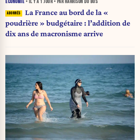
ÉCONOMIE
• IL Y A
1 JOUR
• PAR HARRISON DU BUS
La France au bord de la «
poudrière » budgétaire : l’addition de
dix ans de macronisme arrive