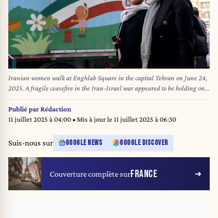
Iranian women walk at Enghlab Square in the capital Tehran on June 24,
2025. A fragile ceasefire in the Iran-Israel war appeared to be holding on
June 24, after 12 days of strikes that saw Israel and the United States
pummel the Islamic republic's nuclear facilities. (Photo by ATTA KENARE /
Publié par
Rédaction
AFP)
11 juillet 2025 à 04:00
• Mis à jour le
11 juillet 2025 à 06:30
Suis-nous sur
GOOGLE NEWS
GOOGLE DISCOVER
FRANCE
Couverture complète sur