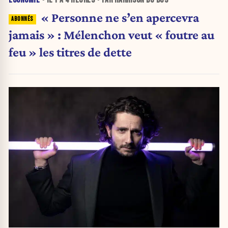
ÉCONOMIE
• IL Y A
4 HEURES
• PAR HARRISON DU BUS
« Personne ne s’en apercevra
jamais » : Mélenchon veut « foutre au
feu » les titres de dette