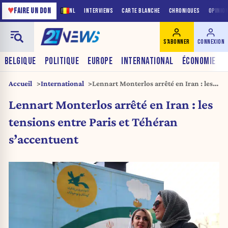
♥
FAIRE UN DON
NL
INTERVIEWS
CARTE BLANCHE
CHRONIQUES
OPINIO
S'ABONNER
CONNEXION
BELGIQUE
POLITIQUE
EUROPE
INTERNATIONAL
ÉCONOMIE
Accueil
International
Lennart Monterlos arrêté en Iran : les
tensions entre Paris et Téhéran
Lennart Monterlos arrêté en Iran : les
s’accentuent
tensions entre Paris et Téhéran
s’accentuent