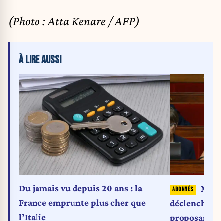
(Photo : Atta Kenare / AFP)
À LIRE AUSSI
Du jamais vu depuis 20 ans : la
Math
France emprunte plus cher que
déclenche un
l’Italie
proposant l