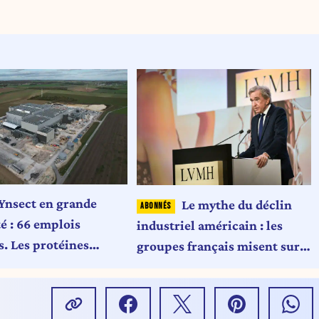
Ynsect en grande
Le mythe du déclin
té : 66 emplois
industriel américain : les
. Les protéines
groupes français misent sur
es peinent à se vendre
les États-Unis de Trump