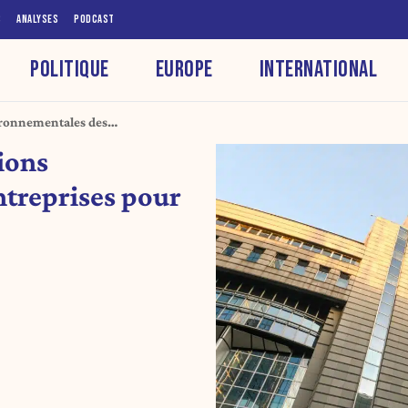
S
ANALYSES
PODCAST
POLITIQUE
EUROPE
INTERNATIONAL
vironnementales des
itivité
tions
treprises pour