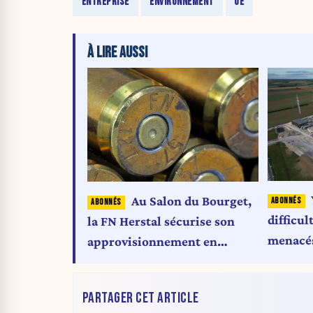
ENTREPRISE
ENVIRONNEMENT
UE
À LIRE AUSSI
Au Salon du Bourget,
difficul
la FN Herstal sécurise son
menacés
approvisionnement en
d'insect
poudre
PARTAGER CET ARTICLE