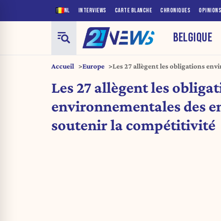
NL
INTERVIEWS
CARTE BLANCHE
CHRONIQUES
OPINION
BELGIQUE
Accueil
Europe
Les 27 allègent les obligations en
entreprises pour soutenir la compét
Les 27 allègent les obliga
environnementales des en
soutenir la compétitivité