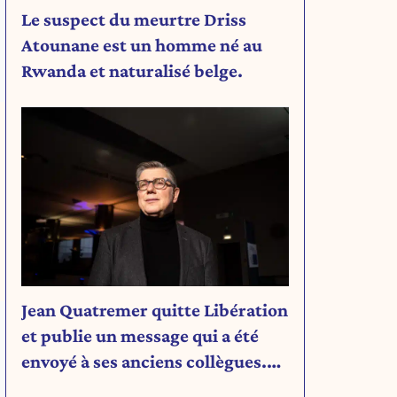
Le suspect du meurtre Driss
Atounane est un homme né au
Rwanda et naturalisé belge.
Jean Quatremer quitte Libération
et publie un message qui a été
envoyé à ses anciens collègues.
Découvrez son message.