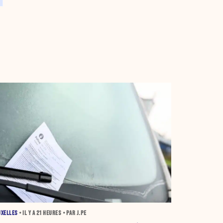
UXELLES
• IL Y A
21 HEURES
• PAR J.PE