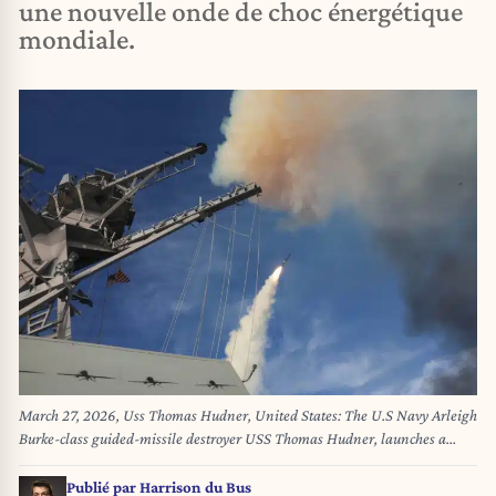
une nouvelle onde de choc énergétique
mondiale.
March 27, 2026, Uss Thomas Hudner, United States: The U.S Navy Arleigh
Burke-class guided-missile destroyer USS Thomas Hudner, launches a
Tomahawk Land Attack Missile in support of Operation Epic Fury, March
21, 2026 from an Undisclosed Location. (Credit Image: © U.S Navy/U.S.
Publié par
Harrison du Bus