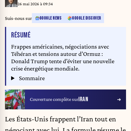
Navy/Planet Pix via ZUMA Press Wire)
26 mai 2026 à 09:34
Suis-nous sur
GOOGLE NEWS
GOOGLE DISCOVER
DE L'ARTICLE
RÉSUMÉ
Frappes américaines, négociations avec
Téhéran et tensions autour d’Ormuz :
Donald Trump tente d’éviter une nouvelle
crise énergétique mondiale.
Sommaire
IRAN
Couverture complète sur
Les
États-Unis
frappent l’Iran tout en
négociant avec lui. La formule résume le