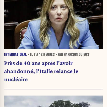
INTERNATIONAL
• IL Y A
12 HEURES
• PAR HARRISON DU BUS
Près de 40 ans après l'avoir
abandonné, l'Italie relance le
nucléaire