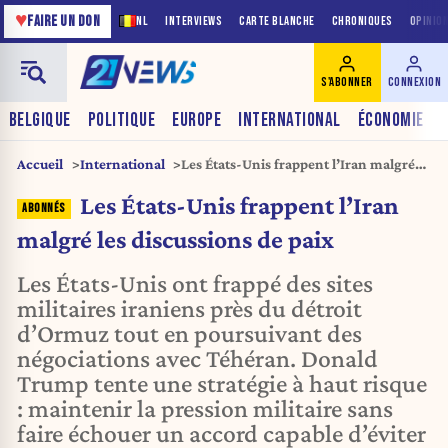
♥
FAIRE UN DON
NL
INTERVIEWS
CARTE BLANCHE
CHRONIQUES
OPINIO
S'ABONNER
CONNEXION
BELGIQUE
POLITIQUE
EUROPE
INTERNATIONAL
ÉCONOMIE
Accueil
International
Les États-Unis frappent l’Iran malgré
les discussions de paix
Les États-Unis frappent l’Iran
malgré les discussions de paix
Les États-Unis ont frappé des sites
militaires iraniens près du détroit
d’Ormuz tout en poursuivant des
négociations avec Téhéran. Donald
Trump tente une stratégie à haut risque
: maintenir la pression militaire sans
faire échouer un accord capable d’éviter