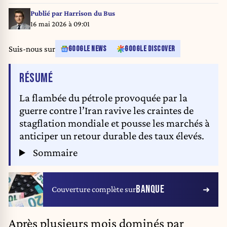
gains at the end of a positive week for major Wall Street indices. Around 10
minutes into trading, the Dow Jones Industrial Average was down 0.1
Publié par
Harrison du Bus
percent at 40,518.87, and the S&P was 0.1 percent lower at 5,536.08. The
16 mai 2026 à 09:01
Nasdaq slipped 0.2 percent to 17,566.08. (Photo by ANGELA WEISS /
AFP)
Suis-nous sur
GOOGLE NEWS
GOOGLE DISCOVER
DE L'ARTICLE
RÉSUMÉ
La flambée du pétrole provoquée par la
guerre contre l’Iran ravive les craintes de
stagflation mondiale et pousse les marchés à
anticiper un retour durable des taux élevés.
Sommaire
BANQUE
Couverture complète sur
Après plusieurs mois dominés par