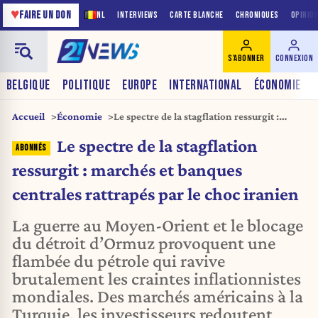
♥
FAIRE UN DON
NL
INTERVIEWS
CARTE BLANCHE
CHRONIQUES
OPINIO
S'ABONNER
CONNEXION
BELGIQUE
POLITIQUE
EUROPE
INTERNATIONAL
ÉCONOMIE
Accueil
Économie
Le spectre de la stagflation ressurgit :
marchés et banques centrales rattrapés par
Le spectre de la stagflation
le choc iranien
ressurgit : marchés et banques
centrales rattrapés par le choc iranien
La guerre au Moyen-Orient et le blocage
du détroit d’Ormuz provoquent une
flambée du pétrole qui ravive
brutalement les craintes inflationnistes
mondiales. Des marchés américains à la
Turquie, les investisseurs redoutent